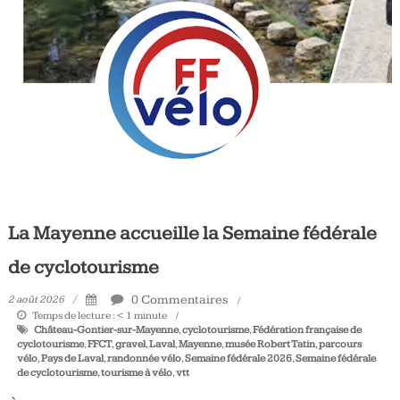
Tous
les
jours,
votre
actualité
vélo
et
triathlon
La Mayenne accueille la Semaine fédérale
de cyclotourisme
0 Commentaires
2 août 2026
Temps de lecture :
< 1
minute
Château-Gontier-sur-Mayenne
,
cyclotourisme
,
Fédération française de
cyclotourisme
,
FFCT
,
gravel
,
Laval
,
Mayenne
,
musée Robert Tatin
,
parcours
vélo
,
Pays de Laval
,
randonnée vélo
,
Semaine fédérale 2026
,
Semaine fédérale
de cyclotourisme
,
tourisme à vélo
,
vtt