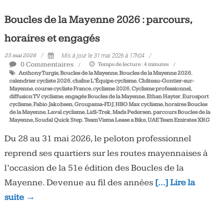
Boucles de la Mayenne 2026 : parcours,
horaires et engagés
25 mai 2026
Mis à jour le 31 mai 2026 à 17h04
0 Commentaires
Temps de lecture :
4
minutes
Anthony Turgis
,
Boucles de la Mayenne
,
Boucles de la Mayenne 2026
,
calendrier cycliste 2026
,
chaîne L’Équipe cyclisme
,
Château-Gontier-sur-
Mayenne
,
course cycliste France
,
cyclisme 2026
,
Cyclisme professionnel
,
diffusion TV cyclisme
,
engagés Boucles de la Mayenne
,
Ethan Hayter
,
Eurosport
cyclisme
,
Fabio Jakobsen
,
Groupama-FDJ
,
HBO Max cyclisme
,
horaires Boucles
de la Mayenne
,
Laval cyclisme
,
Lidl-Trek
,
Mads Pedersen
,
parcours Boucles de la
Mayenne
,
Soudal Quick Step
,
Team Visma Lease a Bike
,
UAE Team Emirates XRG
Du 28 au 31 mai 2026, le peloton professionnel
reprend ses quartiers sur les routes mayennaises à
l’occasion de la 51e édition des Boucles de la
Mayenne. Devenue au fil des années
[…] Lire la
suite →