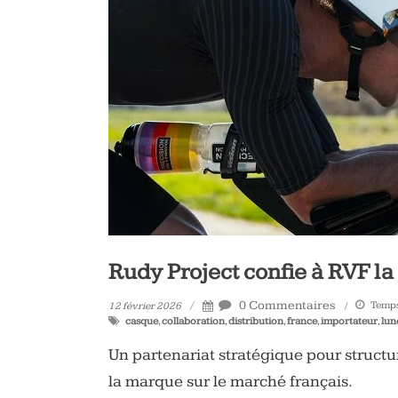
vélo
et
triathlon
Rudy Project confie à RVF la
0 Commentaires
Temps 
12 février 2026
casque
,
collaboration
,
distribution
,
france
,
importateur
,
lun
Un partenariat stratégique pour struct
la marque sur le marché français.