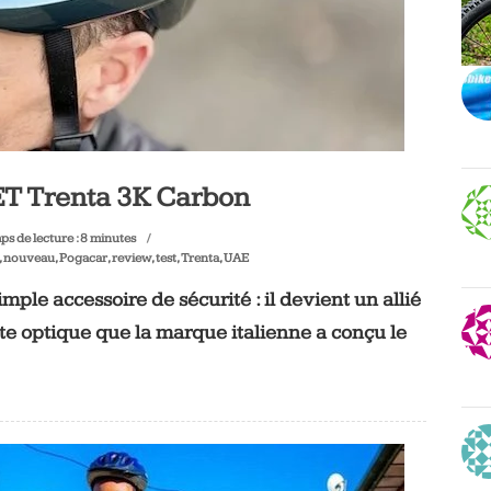
ET Trenta 3K Carbon
s de lecture :
8
minutes
,
nouveau
,
Pogacar
,
review
,
test
,
Trenta
,
UAE
mple accessoire de sécurité : il devient un allié
te optique que la marque italienne a conçu le