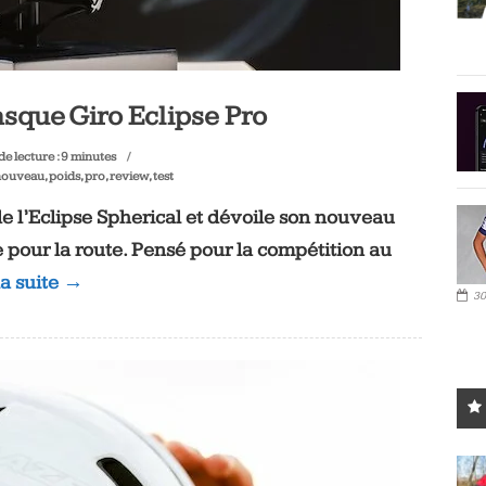
sque Giro Eclipse Pro
e lecture :
9
minutes
nouveau
,
poids
,
pro
,
review
,
test
de l’Eclipse Spherical et dévoile son nouveau
ur la route. Pensé pour la compétition au
la suite →
30