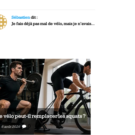
Sébastien
dit :
Je fais déjà pas mal de vélo, mais je n’avais...
e vélo peut-il remplacer les squats ?
Le vélo peut-il
0
0
6 août 2026
6 août 2026