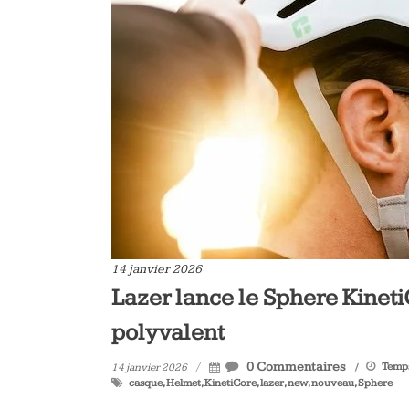
14 janvier 2026
Lazer lance le Sphere Kineti
polyvalent
0 Commentaires
Temps
14 janvier 2026
casque
,
Helmet
,
KinetiCore
,
lazer
,
new
,
nouveau
,
Sphere