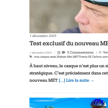
1 décembre 2025
Test exclusif du nouveau M
0 Commentaires
Temp
1 décembre 2025
avis
,
casque
,
essai
,
Helmet
,
Met
,
MET Trenta 3K Carbon
,
new
À haut niveau, le casque n’est plus un si
stratégique. C’est précisément dans cet
nouveau MET
[…] Lire la suite →