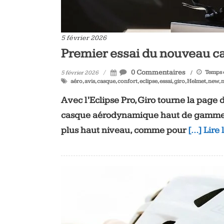
5 février 2026
Premier essai du nouveau ca
0 Commentaires
Temps d
5 février 2026
aéro
,
avis
,
casque
,
confort
,
eclipse
,
essai
,
giro
,
Helmet
,
new
,
Avec l’Eclipse Pro, Giro tourne la page 
casque aérodynamique haut de gamme po
plus haut niveau, comme pour
[…] Lire 