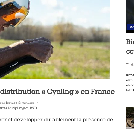
Ac
Bi
co
6
Bianc
ultra
et co
 distribution « Cycling » en France
Infini
de lecture :
3
minutes
ettes
,
Rudy Project
,
RVD
urer et développer durablement la présence de