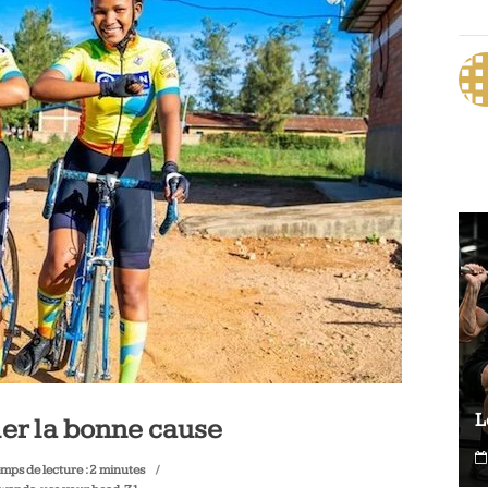
Le vélo peut-il remplacer les squats ?
L
ller la bonne cause
0
6 août 2026
mps de lecture :
2
minutes