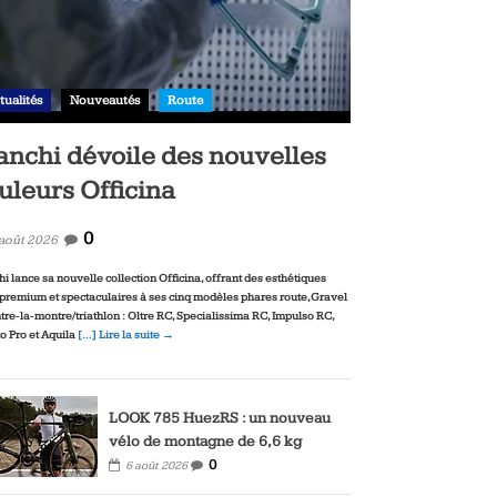
tualités
Nouveautés
Route
anchi dévoile des nouvelles
uleurs Officina
0
 août 2026
hi lance sa nouvelle collection Officina, offrant des esthétiques
‑premium et spectaculaires à ses cinq modèles phares route, Gravel
ntre‑la‑montre/triathlon : Oltre RC, Specialissima RC, Impulso RC,
to Pro et Aquila
[…] Lire la suite →
LOOK 785 HuezRS : un nouveau
vélo de montagne de 6,6 kg
0
6 août 2026