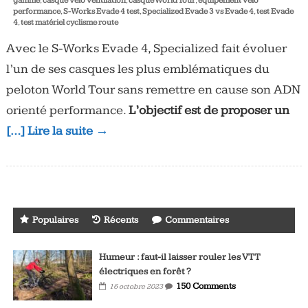
gamme
,
casque vélo ventilation
,
casque World Tour
,
équipement vélo
performance
,
S-Works Evade 4 test
,
Specialized Evade 3 vs Evade 4
,
test Evade
4
,
test matériel cyclisme route
Avec le S-Works Evade 4, Specialized fait évoluer
l’un de ses casques les plus emblématiques du
peloton World Tour sans remettre en cause son ADN
orienté performance.
L’objectif est de proposer un
[…] Lire la suite →
Populaires
Récents
Commentaires
Humeur : faut-il laisser rouler les VTT
électriques en forêt ?
150 Comments
16 octobre 2023