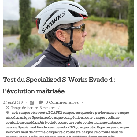
Tous
les
jours,
votre
actualité
vélo
et
triathlon
Test du Specialized S-Works Evade 4 :
l’évolution maîtrisée
0 Commentaires
21 mai 2026
Temps de lecture :
6
minutes
avis casque vélo route
,
BOA FS2 casque
,
casque aéro performance
,
casque
aérodynamique Specialized
,
casque compétition route
,
casque cyclisme
confort
,
casque Mips Air Node Pro
,
casque route confort longue distance
,
casque Specialized Evade
,
casque vélo 2026
,
casque vélo léger ou pas
,
casque
vélo prix haut de gamme
,
casque vélo route été
,
casque vélo route haut de