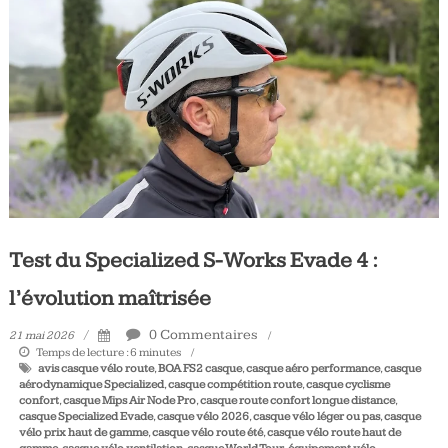
Tous
les
jours,
votre
actualité
vélo
et
triathlon
Test du Specialized S-Works Evade 4 :
l’évolution maîtrisée
0 Commentaires
21 mai 2026
Temps de lecture :
6
minutes
avis casque vélo route
,
BOA FS2 casque
,
casque aéro performance
,
casque
aérodynamique Specialized
,
casque compétition route
,
casque cyclisme
confort
,
casque Mips Air Node Pro
,
casque route confort longue distance
,
casque Specialized Evade
,
casque vélo 2026
,
casque vélo léger ou pas
,
casque
vélo prix haut de gamme
,
casque vélo route été
,
casque vélo route haut de