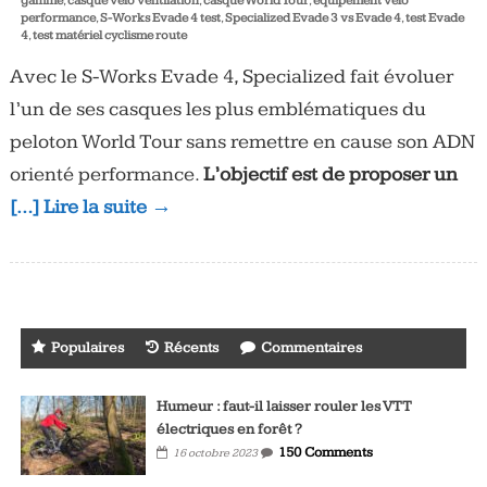
gamme
,
casque vélo ventilation
,
casque World Tour
,
équipement vélo
performance
,
S-Works Evade 4 test
,
Specialized Evade 3 vs Evade 4
,
test Evade
4
,
test matériel cyclisme route
Avec le S-Works Evade 4, Specialized fait évoluer
l’un de ses casques les plus emblématiques du
peloton World Tour sans remettre en cause son ADN
orienté performance.
L’objectif est de proposer un
[…] Lire la suite →
Populaires
Récents
Commentaires
Humeur : faut-il laisser rouler les VTT
électriques en forêt ?
150 Comments
16 octobre 2023