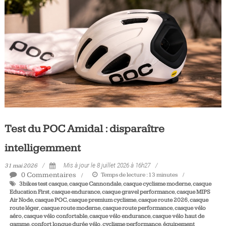
Tous
les
jours,
votre
actualité
vélo
et
triathlon
Test du POC Amidal : disparaître
intelligemment
31 mai 2026
Mis à jour le 8 juillet 2026 à 16h27
0 Commentaires
Temps de lecture :
13
minutes
3bikes test casque
,
casque Cannondale
,
casque cyclisme moderne
,
casque
Education First
,
casque endurance
,
casque gravel performance
,
casque MIPS
Air Node
,
casque POC
,
casque premium cyclisme
,
casque route 2026
,
casque
route léger
,
casque route moderne
,
casque route performance
,
casque vélo
aéro
,
casque vélo confortable
,
casque vélo endurance
,
casque vélo haut de
gamme
,
confort longue durée vélo
,
cyclisme performance
,
équipement