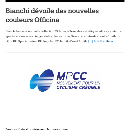
Bianchi dévoile des nouvelles
couleurs Officina
Bianchi lance sa nouvelle collection Officina, offrant des esthétiques ultra‑premium et
spectaculaires à ses cinq modèles phares route, Gravel et contre‑la‑montre/triathlon :
Oltre RC, Specialissima RC, Impulso RC, Infinito Pro et Aquila
[…] Lire la suite →
Impossible de charger les activités.