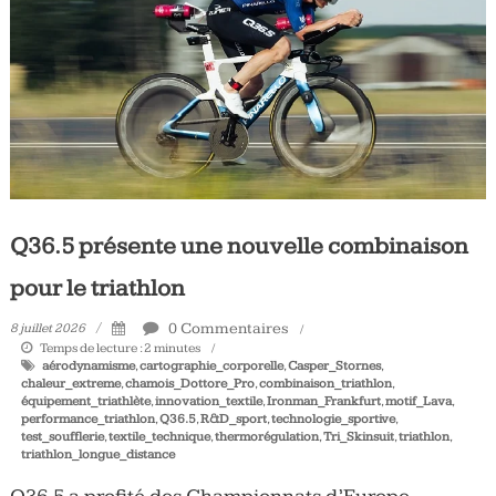
Tous
les
jours,
votre
actualité
vélo
et
triathlon
Q36.5 présente une nouvelle combinaison
pour le triathlon
0 Commentaires
8 juillet 2026
Temps de lecture :
2
minutes
aérodynamisme
,
cartographie_corporelle
,
Casper_Stornes
,
chaleur_extreme
,
chamois_Dottore_Pro
,
combinaison_triathlon
,
équipement_triathlète
,
innovation_textile
,
Ironman_Frankfurt
,
motif_Lava
,
performance_triathlon
,
Q36.5
,
R&D_sport
,
technologie_sportive
,
test_soufflerie
,
textile_technique
,
thermorégulation
,
Tri_Skinsuit
,
triathlon
,
triathlon_longue_distance