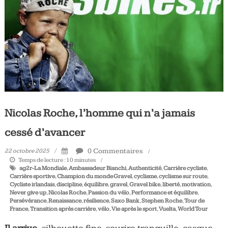
Tous
les
jours,
votre
actualité
vélo
et
triathlon
Nicolas Roche, l’homme qui n’a jamais
cessé d’avancer
0 Commentaires
22 octobre 2025
Temps de lecture :
10
minutes
ag2r-La Mondiale
,
Ambassadeur Bianchi
,
Authenticité
,
Carrière cycliste
,
Carrière sportive
,
Champion du monde Gravel
,
cyclisme
,
cyclisme sur route
,
Cycliste irlandais
,
discipline
,
équilibre
,
gravel
,
Gravel bike
,
liberté
,
motivation
,
Never give up
,
Nicolas Roche
,
Passion du vélo
,
Performance et équilibre
,
Persévérance
,
Renaissance
,
résilience
,
Saxo Bank
,
Stephen Roche
,
Tour de
France
,
Transition après carrière
,
vélo
,
Vie après le sport
,
Vuelta
,
World Tour