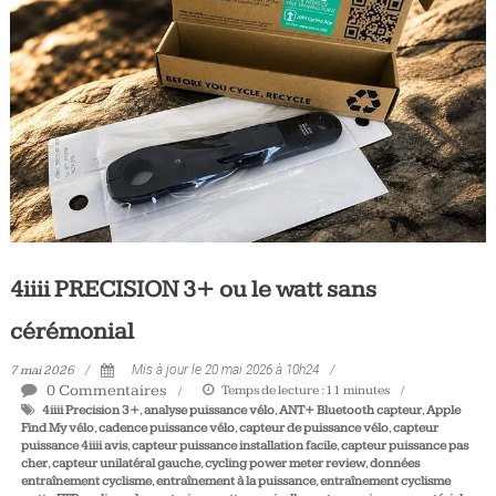
Tous
les
jours,
votre
actualité
vélo
et
triathlon
4iiii PRECISION 3+ ou le watt sans
cérémonial
7 mai 2026
Mis à jour le 20 mai 2026 à 10h24
0 Commentaires
Temps de lecture :
11
minutes
4iiii Precision 3+
,
analyse puissance vélo
,
ANT+ Bluetooth capteur
,
Apple
Find My vélo
,
cadence puissance vélo
,
capteur de puissance vélo
,
capteur
puissance 4iiii avis
,
capteur puissance installation facile
,
capteur puissance pas
cher
,
capteur unilatéral gauche
,
cycling power meter review
,
données
entraînement cyclisme
,
entraînement à la puissance
,
entraînement cyclisme