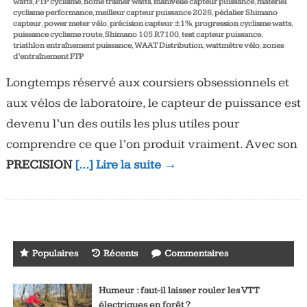
watts
,
FTP cyclisme
,
home trainer watts
,
manivelle capteur puissance
,
matériel
cyclisme performance
,
meilleur capteur puissance 2026
,
pédalier Shimano
capteur
,
power meter vélo
,
précision capteur ±1%
,
progression cyclisme watts
,
puissance cyclisme route
,
Shimano 105 R7100
,
test capteur puissance
,
triathlon entraînement puissance
,
WAAT Distribution
,
wattmètre vélo
,
zones
d’entraînement FTP
Longtemps réservé aux coursiers obsessionnels et
aux vélos de laboratoire, le capteur de puissance est
devenu l’un des outils les plus utiles pour
comprendre ce que l’on produit vraiment. Avec son
PRECISION
[…] Lire la suite →
Populaires
Récents
Commentaires
Humeur : faut-il laisser rouler les VTT
électriques en forêt ?