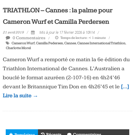
Tous
TRIATHLON – Cannes : la palme pour
les
jours,
Cameron Wurf et Camilla Perdersen
votre
21 avril 2019
Mis à jour le 17 février 2026 à 10h14
actualité
0 Commentaires
Temps de lecture :
< 1
minute
vélo
Cameron Wurf
,
Camilla Pedersen
,
Cannes
,
Cannes International Triathlon
,
et
Charlotte Morel
triathlon
Cameron Wurf a remporté ce matin la 6e édition du
Triathlon International de Cannes. L’Australien a
bouclé le format azuréen (2-107-16) en 4h24’46
devant le Britannique Tim Don en 4h26’45 et le
[…]
Lire la suite →
Récents
Commentaires