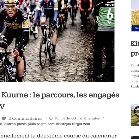
Ac
Ki
pr
Kith 
d’his
Super
Sourc
Symbo
Kuurne : le parcours, les engagés
TV
0 Commentaires
Temps de lecture :
2
minutes
en
,
kuurne
,
pavés
,
pluie
,
sagan
,
semi classique
,
turgis
,
vent
ionnellement la deuxième course du calendrier