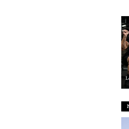
Le vélo peut-il remplacer les squats ?
L