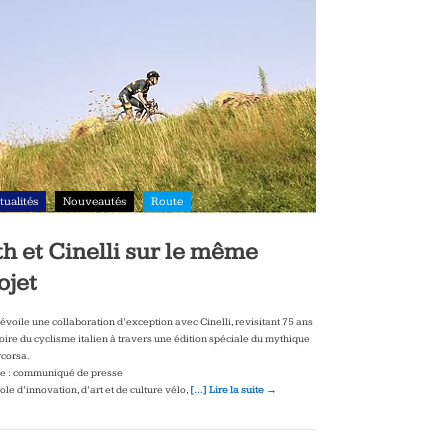
tualités
Nouveautés
Route
th et Cinelli sur le même
ojet
dévoile une collaboration d’exception avec Cinelli, revisitant 75 ans
toire du cyclisme italien à travers une édition spéciale du mythique
corsa.
e : communiqué de presse
le d’innovation, d’art et de culture vélo,
[…] Lire la suite →