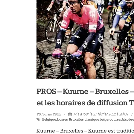
vélo
et
triathlon
PROS – Kuurne – Bruxelles – 
et les horaires de diffusion 
25 février 2022
Mis à jour le 27 février 2022 à 20h39
Belgique
,
bosses
,
Bruxelles
,
classique belge
,
course
,
Jakobs
Kuurne – Bruxelles – Kuurne est tradit