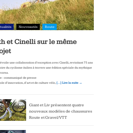
tualités
Nouveautés
Route
th et Cinelli sur le même
ojet
dévoile une collaboration d’exception avec Cinelli, revisitant 75 ans
toire du cyclisme italien à travers une édition spéciale du mythique
corsa.
e : communiqué de presse
le d’innovation, d’art et de culture vélo,
[…] Lire la suite →
Giant et Liv présentent quatre
nouveaux modèles de chaussures
Route et Gravel/VTT