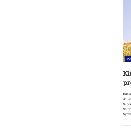
Ac
Ki
pr
Kith 
d’his
Super
Sourc
Symbo