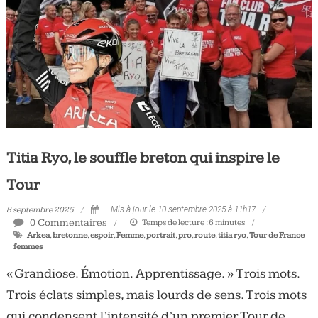
Tous
les
jours,
votre
actualité
vélo
et
triathlon
Titia Ryo, le souffle breton qui inspire le
Tour
8 septembre 2025
Mis à jour le 10 septembre 2025 à 11h17
0 Commentaires
Temps de lecture :
6
minutes
Arkea
,
bretonne
,
espoir
,
Femme
,
portrait
,
pro
,
route
,
titia ryo
,
Tour de France
femmes
« Grandiose. Émotion. Apprentissage. » Trois mots.
Trois éclats simples, mais lourds de sens. Trois mots
qui condensent l’intensité d’un premier Tour de