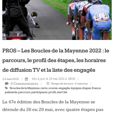
PROS – Les Boucles de la Mayenne 2022 : le
parcours, le profil des étapes, les horaires
de diffusion TV et la liste des engagés
24 mai 2022
Mis à jour le 29 mai 2022 à 18h39
0 Commentaires
Temps de lecture :
2
minutes
Boucles de la Mayenne
,
carte
,
course
,
engagés
,
équipes
,
étapes
,
france
,
palmarès
,
parcours
,
participants
,
profil
,
start list
La 47e édition des Boucles de la Mayenne se
déroule du 26 eu 29 mai, avec quatre étapes pas