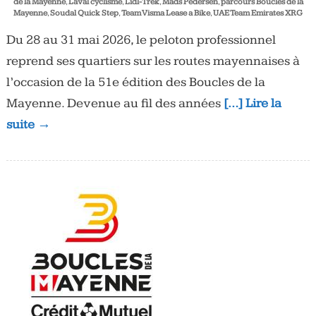
de la Mayenne
,
Laval cyclisme
,
Lidl-Trek
,
Mads Pedersen
,
parcours Boucles de la
Mayenne
,
Soudal Quick Step
,
Team Visma Lease a Bike
,
UAE Team Emirates XRG
Du 28 au 31 mai 2026, le peloton professionnel
reprend ses quartiers sur les routes mayennaises à
l’occasion de la 51e édition des Boucles de la
Mayenne. Devenue au fil des années
[…] Lire la
suite →