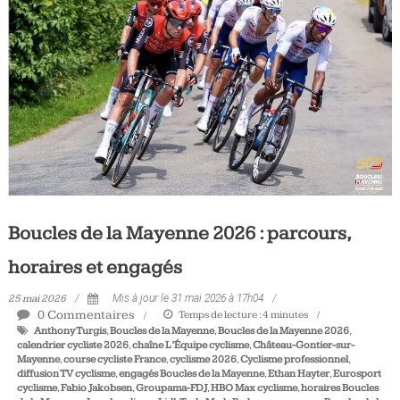
Tous
les
jours,
votre
actualité
vélo
et
triathlon
Boucles de la Mayenne 2026 : parcours,
horaires et engagés
25 mai 2026
Mis à jour le 31 mai 2026 à 17h04
0 Commentaires
Temps de lecture :
4
minutes
Anthony Turgis
,
Boucles de la Mayenne
,
Boucles de la Mayenne 2026
,
calendrier cycliste 2026
,
chaîne L’Équipe cyclisme
,
Château-Gontier-sur-
Mayenne
,
course cycliste France
,
cyclisme 2026
,
Cyclisme professionnel
,
diffusion TV cyclisme
,
engagés Boucles de la Mayenne
,
Ethan Hayter
,
Eurosport
cyclisme
,
Fabio Jakobsen
,
Groupama-FDJ
,
HBO Max cyclisme
,
horaires Boucles