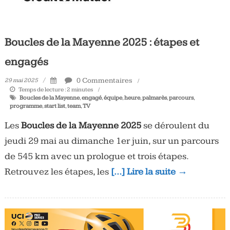
Boucles de la Mayenne 2025 : étapes et
engagés
0 Commentaires
29 mai 2025
Temps de lecture :
2
minutes
Boucles de la Mayenne
,
engagé
,
équipe
,
heure
,
palmarès
,
parcours
,
programme
,
start list
,
team
,
TV
Les
Boucles de la Mayenne 2025
se déroulent du
jeudi 29 mai au dimanche 1er juin, sur un parcours
de 545 km avec un prologue et trois étapes.
Retrouvez les étapes, les
[…] Lire la suite →