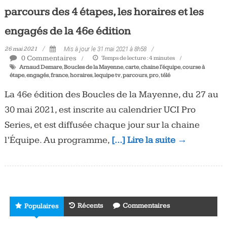
parcours des 4 étapes, les horaires et les
engagés de la 46e édition
26 mai 2021
Mis à jour le 31 mai 2021 à 8h58
0 Commentaires
Temps de lecture :
4
minutes
Arnaud Demare
,
Boucles de la Mayenne
,
carte
,
chaine l'équipe
,
course à
étape
,
engagés
,
france
,
horaires
,
lequipe tv
,
parcours
,
pro
,
télé
La 46e édition des Boucles de la Mayenne, du 27 au
30 mai 2021, est inscrite au calendrier UCI Pro
Series, et est diffusée chaque jour sur la chaine
l’Équipe. Au programme,
[…] Lire la suite →
Récents
Commentaires
Populaires