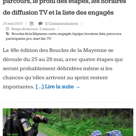
parcours, le profil des étapes, les horaires
de diffusion TV et la liste des engagés
0 Commentaires
24 mai 2023
Temps de lecture :
2
minutes
Boucles de la Mayenne
,
carte
,
engagés
,
équipe
,
horaires
,
liste
,
parcours
,
participants
,
pro
,
start list
,
TV
La 48e édition des Boucles de la Mayenne se
déroule du 25 au 28 mai, avec quatre étapes qui
seront probablement débridées même si les
chances qu’elles arrivent au sprint restent
importantes.
[…] Lire la suite →