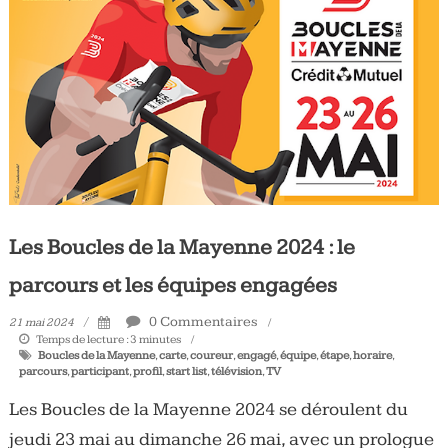
Les Boucles de la Mayenne 2024 : le
parcours et les équipes engagées
0 Commentaires
21 mai 2024
Temps de lecture :
3
minutes
Boucles de la Mayenne
,
carte
,
coureur
,
engagé
,
équipe
,
étape
,
horaire
,
parcours
,
participant
,
profil
,
start list
,
télévision
,
TV
Les Boucles de la Mayenne 2024 se déroulent du
jeudi 23 mai au dimanche 26 mai, avec un prologue