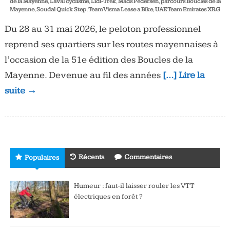
de la Mayenne
,
Laval cyclisme
,
Lidl-Trek
,
Mads Pedersen
,
parcours Boucles de la
Mayenne
,
Soudal Quick Step
,
Team Visma Lease a Bike
,
UAE Team Emirates XRG
Du 28 au 31 mai 2026, le peloton professionnel
reprend ses quartiers sur les routes mayennaises à
l’occasion de la 51e édition des Boucles de la
Mayenne. Devenue au fil des années
[…] Lire la
suite →
Récents
Commentaires
Populaires
Humeur : faut-il laisser rouler les VTT
électriques en forêt ?