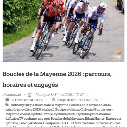
Tous
les
jours,
votre
actualité
vélo
et
triathlon
Boucles de la Mayenne 2026 : parcours,
horaires et engagés
25 mai 2026
Mis à jour le 31 mai 2026 à 17h04
0 Commentaires
Temps de lecture :
4
minutes
Anthony Turgis
,
Boucles de la Mayenne
,
Boucles de la Mayenne 2026
,
calendrier cycliste 2026
,
chaîne L’Équipe cyclisme
,
Château-Gontier-sur-
Mayenne
,
course cycliste France
,
cyclisme 2026
,
Cyclisme professionnel
,
diffusion TV cyclisme
,
engagés Boucles de la Mayenne
,
Ethan Hayter
,
Eurosport
cyclisme
,
Fabio Jakobsen
,
Groupama-FDJ
,
HBO Max cyclisme
,
horaires Boucles