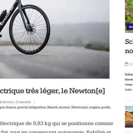
Ac
Sc
no
5
Schwa
élect
vous 
ctrique très léger, le Newton[e]
suite
 lecture :
2
minutes
ique
,
france
,
gravel
,
intégration
,
liberté
,
moteur
,
Newton(e)
,
origine
,
poids
,
 électrique de 9,83 kg qui se positionne comme
hé, tout en conservant autonomie, fiabilité et