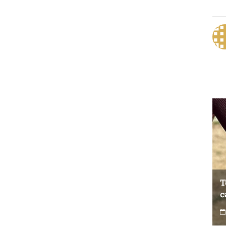
Test du Coospo HW9 : un brassard
T
cardio à prix contenu
c
0
4 août 2026