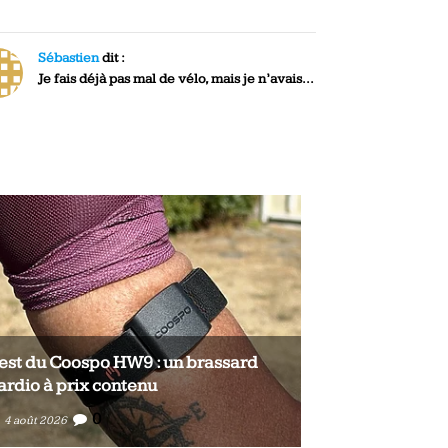
Sébastien
dit :
Je fais déjà pas mal de vélo, mais je n’avais...
est du Coospo HW9 : un brassard
Test du Coosp
ardio à prix contenu
cardio à prix 
0
0
4 août 2026
4 août 2026