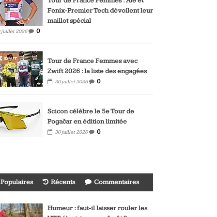
Tour de France Femmes : Alé et
Fenix-Premier Tech dévoilent leur
maillot spécial
0
 juillet 2026
Tour de France Femmes avec
Zwift 2026 : la liste des engagées
0
30 juillet 2026
Scicon célèbre le 5e Tour de
Pogačar en édition limitée
0
30 juillet 2026
Populaires
Récents
Commentaires
Humeur : faut-il laisser rouler les