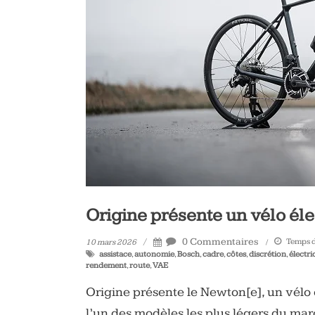
vélo
et
triathlon
Origine présente un vélo éle
0 Commentaires
Temps de
10 mars 2026
assistace
,
autonomie
,
Bosch
,
cadre
,
côtes
,
discrétion
,
électr
rendement
,
route
,
VAE
Origine présente le Newton[e], un vélo
l’un des modèles les plus légers du marc