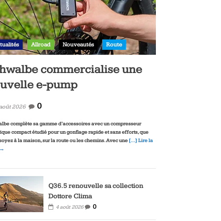
tualités
Allroad
Nouveautés
Route
hwalbe commercialise une
uvelle e-pump
0
 août 2026
lbe complète sa gamme d’accessoires avec un compresseur
rique compact étudié pour un gonflage rapide et sans efforts, que
soyez à la maison, sur la route ou les chemins. Avec une
[…] Lire la
 →
Q36.5 renouvelle sa collection
Dottore Clima
0
4 août 2026