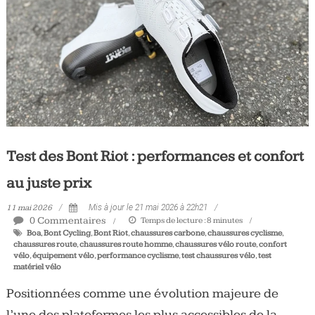
Tous
les
jours,
votre
actualité
vélo
et
triathlon
Test des Bont Riot : performances et confort
au juste prix
11 mai 2026
Mis à jour le 21 mai 2026 à 22h21
0 Commentaires
Temps de lecture :
8
minutes
Boa
,
Bont Cycling
,
Bont Riot
,
chaussures carbone
,
chaussures cyclisme
,
chaussures route
,
chaussures route homme
,
chaussures vélo route
,
confort
vélo
,
équipement vélo
,
performance cyclisme
,
test chaussures vélo
,
test
matériel vélo
Positionnées comme une évolution majeure de
l’une des plateformes les plus accessibles de la