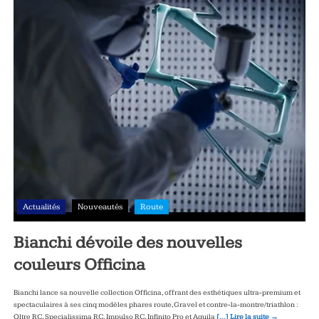
Actualités
Nouveautés
Route
Bianchi dévoile des nouvelles
couleurs Officina
Bianchi lance sa nouvelle collection Officina, offrant des esthétiques ultra‑premium et
spectaculaires à ses cinq modèles phares route, Gravel et contre‑la‑montre/triathlon :
Oltre RC, Specialissima RC, Impulso RC, Infinito Pro et Aquila
[…] Lire la suite →