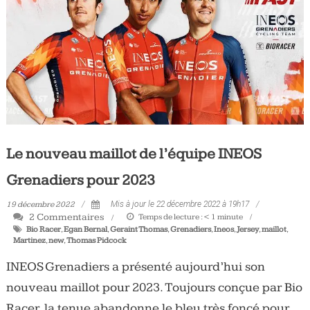
Tous
les
jours,
votre
actualité
vélo
et
triathlon
Le nouveau maillot de l’équipe INEOS
Grenadiers pour 2023
19 décembre 2022
Mis à jour le 22 décembre 2022 à 19h17
2 Commentaires
Temps de lecture :
< 1
minute
Bio Racer
,
Egan Bernal
,
Geraint Thomas
,
Grenadiers
,
Ineos
,
Jersey
,
maillot
,
Martinez
,
new
,
Thomas Pidcock
INEOS Grenadiers a présenté aujourd’hui son
nouveau maillot pour 2023. Toujours conçue par Bio
Racer, la tenue abandonne le bleu très foncé pour