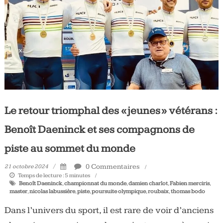
Tous
les
jours,
votre
actualité
vélo
et
triathlon
Le retour triomphal des « jeunes » vétérans :
Benoît Daeninck et ses compagnons de
piste au sommet du monde
0 Commentaires
21 octobre 2024
Temps de lecture :
5
minutes
Benoît Daeninck
,
championnat du monde
,
damien charlot
,
Fabien merciris
,
master
,
nicolas labussière
,
piste
,
poursuite olympique
,
roubaix
,
thomas bodo
Dans l’univers du sport, il est rare de voir d’anciens