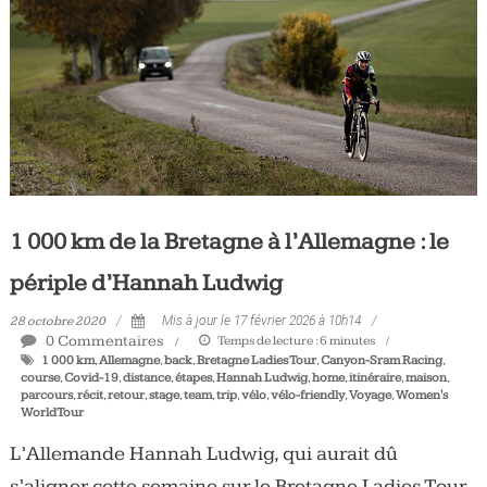
Tous
les
jours,
votre
actualité
vélo
et
triathlon
1 000 km de la Bretagne à l’Allemagne : le
périple d’Hannah Ludwig
28 octobre 2020
Mis à jour le 17 février 2026 à 10h14
0 Commentaires
Temps de lecture :
6
minutes
1 000 km
,
Allemagne
,
back
,
Bretagne Ladies Tour
,
Canyon-Sram Racing
,
course
,
Covid-19
,
distance
,
étapes
,
Hannah Ludwig
,
home
,
itinéraire
,
maison
,
parcours
,
récit
,
retour
,
stage
,
team
,
trip
,
vélo
,
vélo-friendly
,
Voyage
,
Women's
WorldTour
L’Allemande Hannah Ludwig, qui aurait dû
s’aligner cette semaine sur le Bretagne Ladies Tour