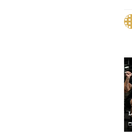
Le vélo peut-il remplacer les squats ?
L
0
6 août 2026