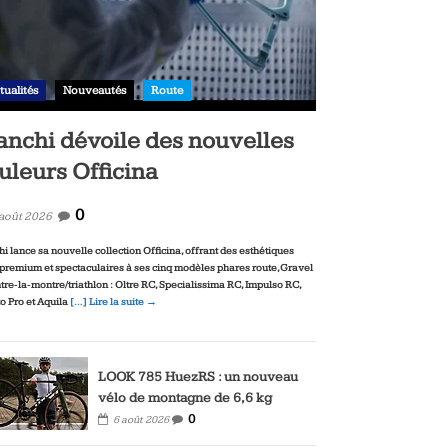
tualités
Nouveautés
Route
anchi dévoile des nouvelles
uleurs Officina
0
 août 2026
hi lance sa nouvelle collection Officina, offrant des esthétiques
‑premium et spectaculaires à ses cinq modèles phares route, Gravel
ntre‑la‑montre/triathlon : Oltre RC, Specialissima RC, Impulso RC,
to Pro et Aquila
[…] Lire la suite →
LOOK 785 HuezRS : un nouveau
vélo de montagne de 6,6 kg
0
6 août 2026