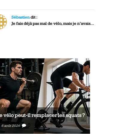
Sébastien
dit :
Je fais déjà pas mal de vélo, mais je n’avais...
e vélo peut-il remplacer les squats ?
Le vélo peut-il
0
0
6 août 2026
6 août 2026