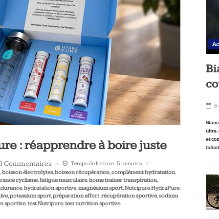
Ac
Bi
co
6
Bianc
ultra
et co
e : réapprendre à boire juste
Infini
0 Commentaires
Temps de lecture :
5
minutes
,
boisson électrolytes
,
boisson récupération
,
complément hydratation
,
rance cyclisme
,
fatigue musculaire
,
home trainer transpiration
,
ndurance
,
hydratation sportive
,
magnésium sport
,
Nutripure HydraPure
,
ive
,
potassium sport
,
préparation effort
,
récupération sportive
,
sodium
on sportive
,
test Nutripure
,
test nutrition sportive