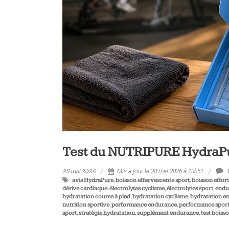
vélo
et
triathlon
Test du NUTRIPURE HydraPur
25 mai 2026
Mis à jour le 28 mai 2026 à 13h51
avis HydraPure
,
boisson effervescente sport
,
boisson effort
dérive cardiaque
,
électrolytes cyclisme
,
électrolytes sport
,
endu
hydratation course à pied
,
hydratation cyclisme
,
hydratation e
nutrition sportive
,
performance endurance
,
performance sport
sport
,
stratégie hydratation
,
supplément endurance
,
test boiss