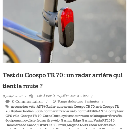
Tous
les
jours,
votre
actualité
vélo
et
triathlon
Test du Coospo TR 70 : un radar arrière qui
tient la route ?
8 juillet 2026
Mis à jour le 15 juillet 2026 à 10h29
0 Commentaires
Temps de lecture :
8
minutes
accessoires vélo
,
ANT+ Radar
,
autonomie Coospo TR 70
,
avis Coospo TR
70
,
Bryton Gardia R300L
,
comparatif radar vélo
,
compatibilité ANT+
,
compteur
GPS vélo
,
Coospo TR 70
,
Coros Dura
,
cyclisme sur route
,
éclairage arrière vélo
,
équipement cycliste
,
feu arrière vélo
,
Garmin Edge
,
Garmin Varia RTL515
,
Hammerhead Karoo
,
iGPSPORT SR mini
,
Magene L508
,
radar arrière vélo
,