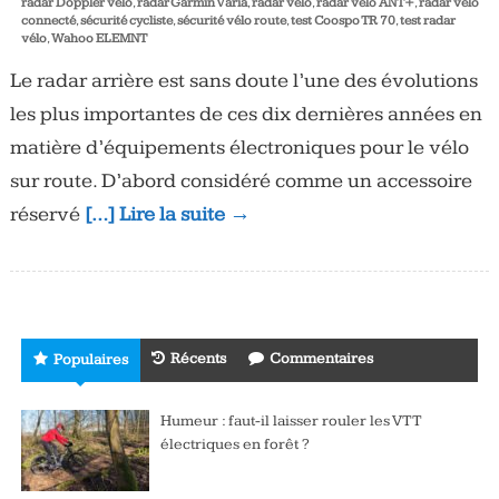
radar Doppler vélo
,
radar Garmin Varia
,
radar vélo
,
radar vélo ANT+
,
radar vélo
connecté
,
sécurité cycliste
,
sécurité vélo route
,
test Coospo TR 70
,
test radar
vélo
,
Wahoo ELEMNT
Le radar arrière est sans doute l’une des évolutions
les plus importantes de ces dix dernières années en
matière d’équipements électroniques pour le vélo
sur route. D’abord considéré comme un accessoire
réservé
[…] Lire la suite →
Récents
Commentaires
Populaires
Humeur : faut-il laisser rouler les VTT
électriques en forêt ?