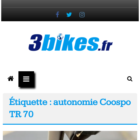
Passer
au
contenu
3bikes.fr
votre
magazine
Vélo,
Étiquette : autonomie Coospo
Gravel
TR 70
&
Triathlon