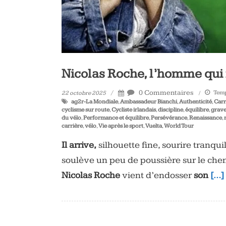
Nicolas Roche, l’homme qui 
0 Commentaires
Temp
22 octobre 2025
ag2r-La Mondiale
,
Ambassadeur Bianchi
,
Authenticité
,
Carr
cyclisme sur route
,
Cycliste irlandais
,
discipline
,
équilibre
,
grave
du vélo
,
Performance et équilibre
,
Persévérance
,
Renaissance
,
carrière
,
vélo
,
Vie après le sport
,
Vuelta
,
World Tour
Il arrive,
silhouette fine, sourire tranqu
soulève un peu de poussière sur le chemi
Nicolas Roche
vient d’endosser
son
[…]