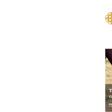
Test du Coospo HW9 : un brassard
T
cardio à prix contenu
c
0
4 août 2026