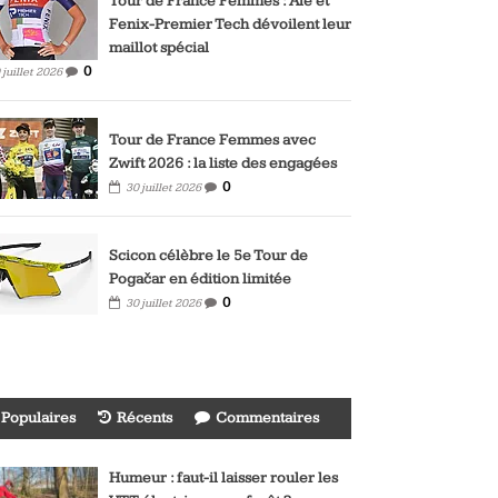
Tour de France Femmes : Alé et
Fenix-Premier Tech dévoilent leur
maillot spécial
0
 juillet 2026
Tour de France Femmes avec
Zwift 2026 : la liste des engagées
0
30 juillet 2026
Scicon célèbre le 5e Tour de
Pogačar en édition limitée
0
30 juillet 2026
Populaires
Récents
Commentaires
Humeur : faut-il laisser rouler les