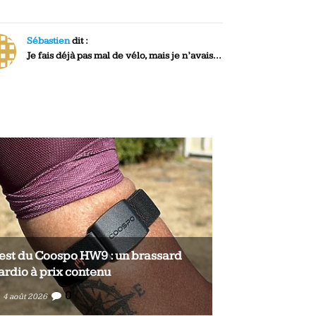
Sébastien
dit :
Je fais déjà pas mal de vélo, mais je n’avais...
est du Coospo HW9 : un brassard
Test du Coosp
ardio à prix contenu
cardio à prix 
0
0
4 août 2026
4 août 2026