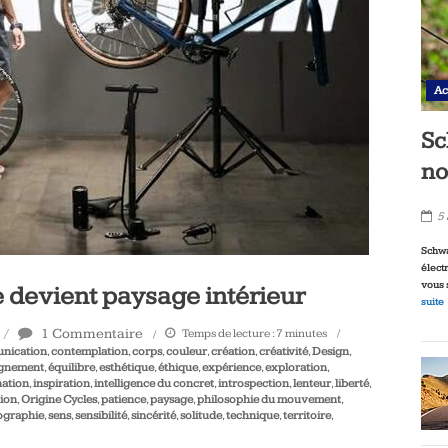
Ac
Sc
no
5
Schwa
élect
vous 
e devient paysage intérieur
suite
1 Commentaire
Temps de lecture :
7
minutes
nication
,
contemplation
,
corps
,
couleur
,
création
,
créativité
,
Design
,
ignement
,
équilibre
,
esthétique
,
éthique
,
expérience
,
exploration
,
nation
,
inspiration
,
intelligence du concret
,
introspection
,
lenteur
,
liberté
,
ion
,
Origine Cycles
,
patience
,
paysage
,
philosophie du mouvement
,
ographie
,
sens
,
sensibilité
,
sincérité
,
solitude
,
technique
,
territoire
,