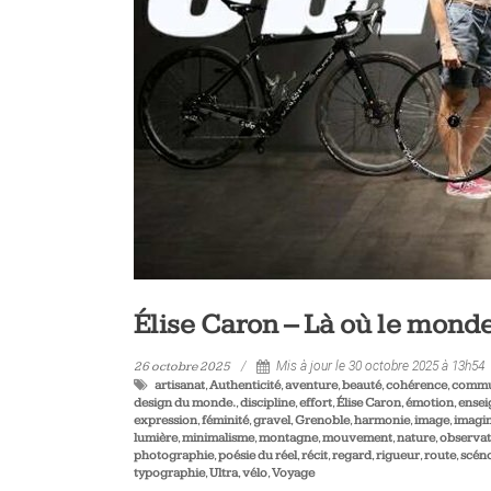
vélo
et
triathlon
Élise Caron – Là où le mond
26 octobre 2025
Mis à jour le 30 octobre 2025 à 13h54
artisanat
,
Authenticité
,
aventure
,
beauté
,
cohérence
,
commu
design du monde.
,
discipline
,
effort
,
Élise Caron
,
émotion
,
ense
expression
,
féminité
,
gravel
,
Grenoble
,
harmonie
,
image
,
imagi
lumière
,
minimalisme
,
montagne
,
mouvement
,
nature
,
observat
photographie
,
poésie du réel
,
récit
,
regard
,
rigueur
,
route
,
scén
typographie
,
Ultra
,
vélo
,
Voyage