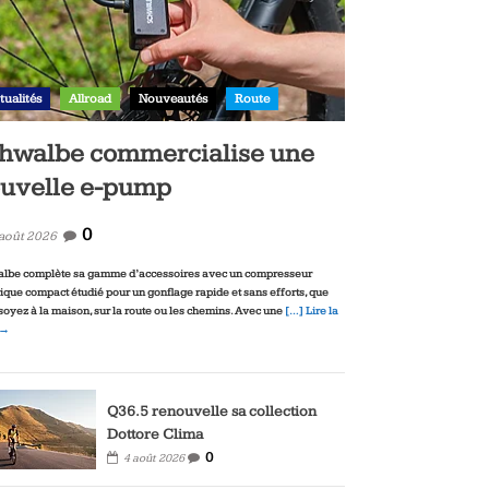
tualités
Allroad
Nouveautés
Route
hwalbe commercialise une
uvelle e-pump
0
 août 2026
lbe complète sa gamme d’accessoires avec un compresseur
rique compact étudié pour un gonflage rapide et sans efforts, que
soyez à la maison, sur la route ou les chemins. Avec une
[…] Lire la
 →
Q36.5 renouvelle sa collection
Dottore Clima
0
4 août 2026