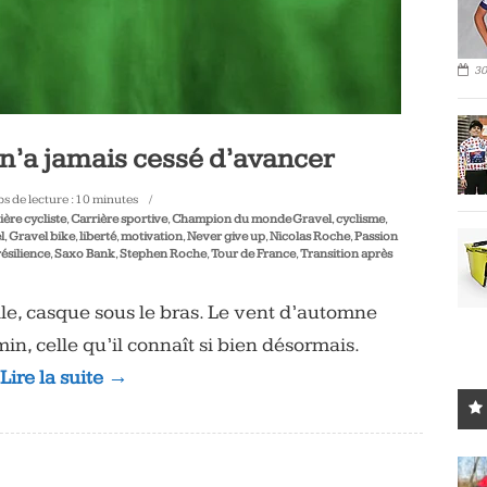
30
n’a jamais cessé d’avancer
s de lecture :
10
minutes
ière cycliste
,
Carrière sportive
,
Champion du monde Gravel
,
cyclisme
,
l
,
Gravel bike
,
liberté
,
motivation
,
Never give up
,
Nicolas Roche
,
Passion
résilience
,
Saxo Bank
,
Stephen Roche
,
Tour de France
,
Transition après
ille, casque sous le bras. Le vent d’automne
n, celle qu’il connaît si bien désormais.
 Lire la suite →