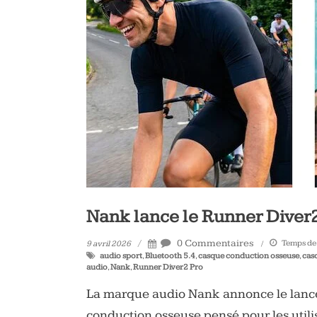
vélo
et
triathlon
Nank lance le Runner Diver2 
0 Commentaires
Temps de 
9 avril 2026
audio sport
,
Bluetooth 5.4
,
casque conduction osseuse
,
cas
audio
,
Nank
,
Runner Diver2 Pro
La marque audio Nank annonce le lanc
conduction osseuse pensé pour les utilis