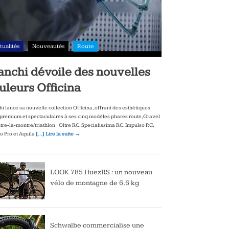
tualités
Nouveautés
Route
anchi dévoile des nouvelles
uleurs Officina
hi lance sa nouvelle collection Officina, offrant des esthétiques
‑premium et spectaculaires à ses cinq modèles phares route, Gravel
ntre‑la‑montre/triathlon : Oltre RC, Specialissima RC, Impulso RC,
to Pro et Aquila
[…] Lire la suite →
LOOK 785 HuezRS : un nouveau
vélo de montagne de 6,6 kg
Schwalbe commercialise une