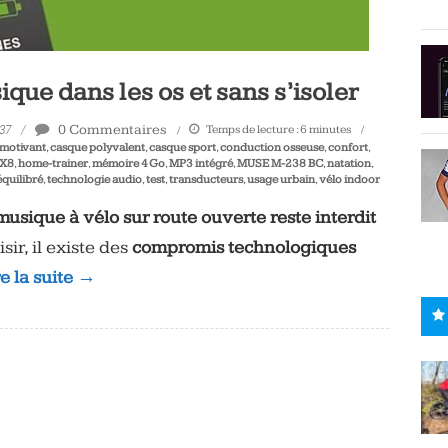
ue dans les os et sans s’isoler
0 Commentaires
Temps de lecture :
6
minutes
h37
 motivant
,
casque polyvalent
,
casque sport
,
conduction osseuse
,
confort
,
PX8
,
home-trainer
,
mémoire 4 Go
,
MP3 intégré
,
MUSE M-238 BC
,
natation
,
équilibré
,
technologie audio
,
test
,
transducteurs
,
usage urbain
,
vélo indoor
musique à vélo sur route ouverte reste interdit
sir, il existe des
compromis technologiques
re la suite →