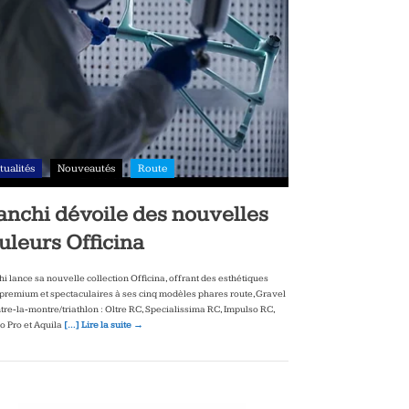
tualités
Nouveautés
Route
anchi dévoile des nouvelles
uleurs Officina
hi lance sa nouvelle collection Officina, offrant des esthétiques
‑premium et spectaculaires à ses cinq modèles phares route, Gravel
ntre‑la‑montre/triathlon : Oltre RC, Specialissima RC, Impulso RC,
to Pro et Aquila
[…] Lire la suite →