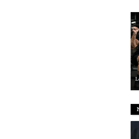
Le vélo peut-il remplacer les squats ?
L