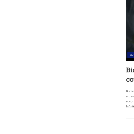
Ac
Bi
co
Bianc
ultra
et co
Infini