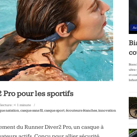
Ac
Bi
co
Bianc
ultra
et co
Infini
Pro pour les sportifs
lecture :
< 1
minute
que natation
,
casque sans fil
,
casque sport
,
écouteurs étanches
,
innovation
ement du Runner Diver2 Pro, un casque à
ateurs actifs. Conçu pour allier sécurité,