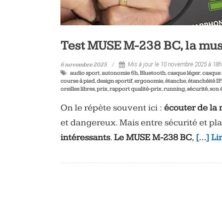
Test MUSE M-238 BC, la musiq
6 novembre 2025
Mis à jour le 10 novembre 2025 à 18
audio sport
,
autonomie 6h
,
Bluetooth
,
casque léger
,
casque
course à pied
,
design sportif
,
ergonomie
,
étanche
,
étanchéité I
oreilles libres
,
prix
,
rapport qualité-prix
,
running
,
sécurité
,
son 
On le répète souvent ici :
écouter de la 
et dangereux. Mais entre sécurité et plai
intéressants
.
Le MUSE M-238 BC
,
[…] Li