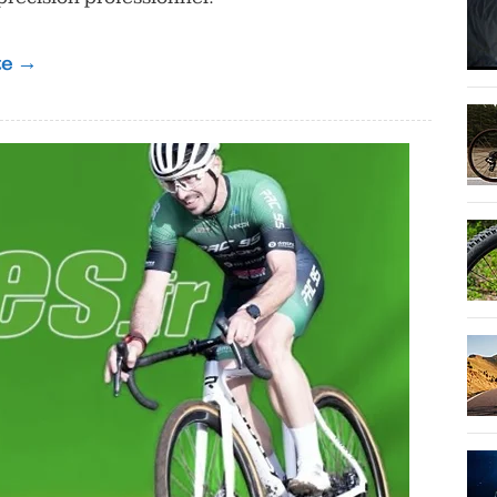
ite →