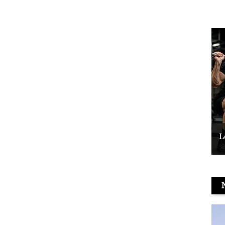
Le vélo peut-il remplacer les squats ?
L