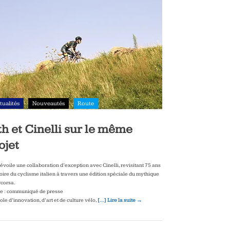
tualités
Nouveautés
Route
th et Cinelli sur le même
ojet
dévoile une collaboration d’exception avec Cinelli, revisitant 75 ans
toire du cyclisme italien à travers une édition spéciale du mythique
corsa.
e : communiqué de presse
le d’innovation, d’art et de culture vélo,
[…] Lire la suite →