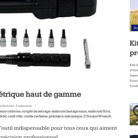
Ac
Ki
pr
Kith 
d’his
Super
Sourc
Symbo
étrique haut de gamme
 lecture :
2
minutes
nts carbone
,
couple de serrage
,
embouts hexagonaux
,
embouts Torx
,
riel
,
outil vélo
,
outils cyclisme
,
précision mécanique
,
Z Torque Wrench
util indispensable pour tous ceux qui aiment
précision professionnel.