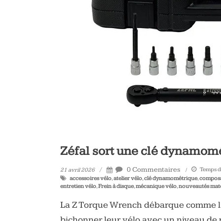
vélo
et
triathlon
Zéfal sort une clé dynamom
0 Commentaires
Temps de
21 avril 2026
accessoires vélo
,
atelier vélo
,
clé dynamométrique
,
composa
entretien vélo
,
Frein à disque
,
mécanique vélo
,
nouveautés maté
La Z Torque Wrench débarque comme l’o
bichonner leur vélo avec un niveau de 