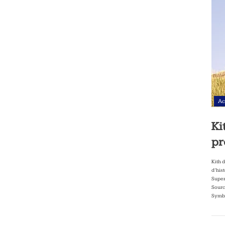
Ac
Ki
pr
Kith 
d’his
Super
Sourc
Symbo