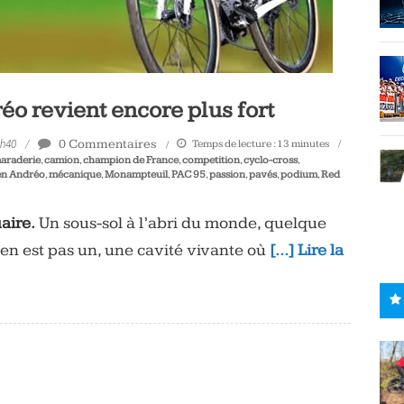
réo revient encore plus fort
0 Commentaires
Temps de lecture :
13
minutes
4h40
araderie
,
camion
,
champion de France
,
competition
,
cyclo-cross
,
en Andréo
,
mécanique
,
Monampteuil
,
PAC 95
,
passion
,
pavés
,
podium
,
Red
aire.
Un sous-sol à l’abri du monde, quelque
n’en est pas un, une cavité vivante où
[…] Lire la