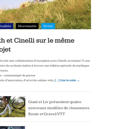
tualités
Nouveautés
Route
th et Cinelli sur le même
ojet
dévoile une collaboration d’exception avec Cinelli, revisitant 75 ans
toire du cyclisme italien à travers une édition spéciale du mythique
corsa.
e : communiqué de presse
le d’innovation, d’art et de culture vélo,
[…] Lire la suite →
Giant et Liv présentent quatre
nouveaux modèles de chaussures
Route et Gravel/VTT