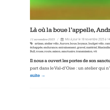
Là où la boue l’appelle, And
11 novembre 2025
Mis à jour le 18 novembre 2025 à 1
artisan
,
atelier vélo
,
Aurore
,
boue
,
boyaux
,
budget vélo
,
cam
échappée
,
endurance
,
entrainement
,
gravel
,
matériel
,
Maximili
Bull
,
roues
,
route
,
saison
,
sanctuaire
,
transmission
,
vtt
Il nous a ouvert les portes de son sanctu
part dans le Val-d’Oise : un atelier qui 
suite →