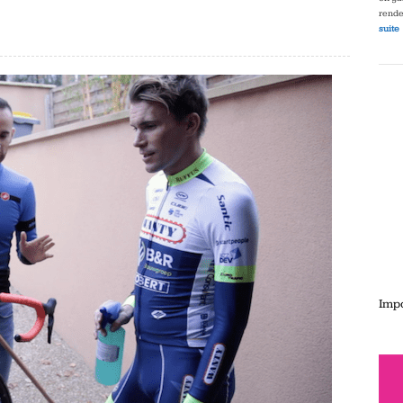
rende
suite
Impo