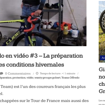
do en vidéo #3 – La préparation
Ac
les conditions hivernales
Gi
0 Commentaires
Temps de lecture :
< 1
minute
no
éparation
,
protection
,
vidéo
,
wanty groupe gobert
,
Yoann Offredo
ch
eam) est l’un des coureurs français les plus
Gr
l.
échappées sur le Tour de France mais aussi des
Les n
en ga