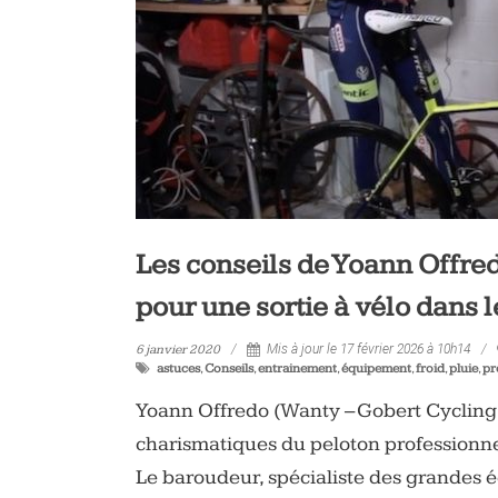
Les conseils de Yoann Offre
pour une sortie à vélo dans 
6 janvier 2020
Mis à jour le 17 février 2026 à 10h14
astuces
,
Conseils
,
entrainement
,
équipement
,
froid
,
pluie
,
pr
Yoann Offredo (Wanty – Gobert Cycling T
charismatiques du peloton professionne
Le baroudeur, spécialiste des grandes 