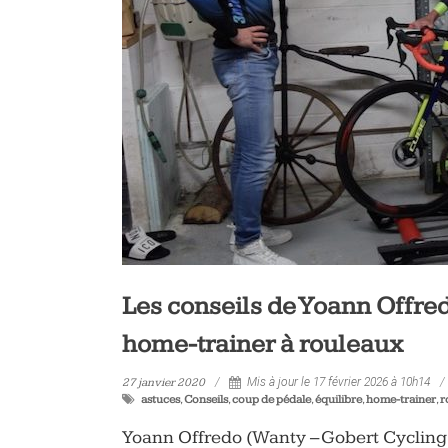
vélo
et
triathlon
Les conseils de Yoann Offred
home-trainer à rouleaux
27 janvier 2020
Mis à jour le 17 février 2026 à 10h14
astuces
,
Conseils
,
coup de pédale
,
équilibre
,
home-trainer
,
r
Yoann Offredo (Wanty – Gobert Cycling T