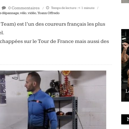
0 Commentaires
Temps de lecture :
< 1
minute
e dépannage
,
vélo
,
vidéo
,
Yoann Offredo
eam) est l’un des coureurs français les plus
l.
échappées sur le Tour de France mais aussi des
Le vélo peut-il remplacer les squats ?
L