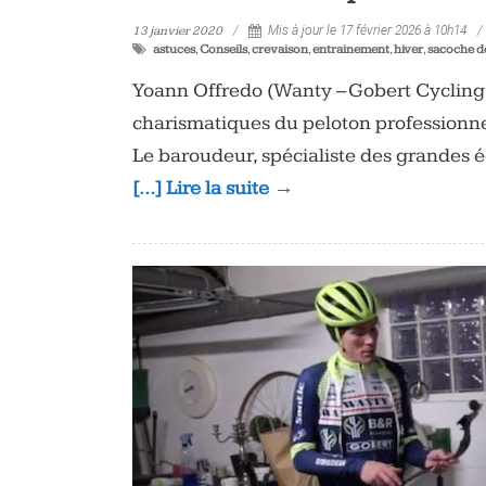
13 janvier 2020
Mis à jour le 17 février 2026 à 10h14
astuces
,
Conseils
,
crevaison
,
entrainement
,
hiver
,
sacoche d
Yoann Offredo (Wanty – Gobert Cycling T
charismatiques du peloton professionne
Le baroudeur, spécialiste des grandes 
[…] Lire la suite →