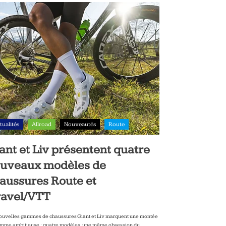
tualités
Allroad
Nouveautés
Route
ant et Liv présentent quatre
uveaux modèles de
aussures Route et
avel/VTT
ouvelles gammes de chaussures Giant et Liv marquent une montée
mme ambitieuse : quatre modèles, une même obsession du