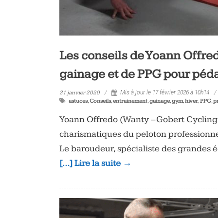
Les conseils de Yoann Offre
gainage et de PPG pour pédal
21 janvier 2020
Mis à jour le 17 février 2026 à 10h14
astuces
,
Conseils
,
entrainement
,
gainage
,
gym
,
hiver
,
PPG
,
p
Yoann Offredo (Wanty – Gobert Cycling T
charismatiques du peloton professionne
Le baroudeur, spécialiste des grandes 
[…] Lire la suite →