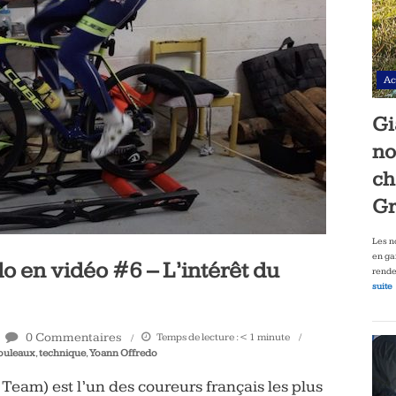
Ac
Gi
no
ch
Gr
Les n
en ga
o en vidéo #6 – L’intérêt du
rende
suite
0 Commentaires
Temps de lecture :
< 1
minute
ouleaux
,
technique
,
Yoann Offredo
eam) est l’un des coureurs français les plus