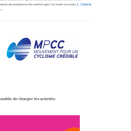
ment, du maintien et du confort, que l’on roule sur route,
[…] Lire la
 →
ssible de charger les activités.