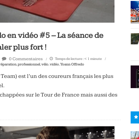
do en vidéo #5 – La séance de
er plus fort !
0 Commentaires
Temps de lecture :
< 1
minute
réparation
,
professionnel
,
vélo
,
vidéo
,
Yoann Offredo
eam) est l’un des coureurs français les plus
l.
échappées sur le Tour de France mais aussi des