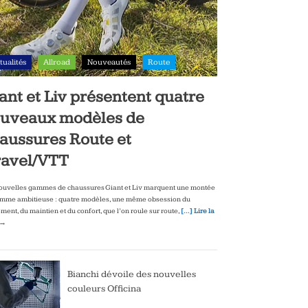
tualités
Allroad
Nouveautés
Route
ant et Liv présentent quatre
uveaux modèles de
aussures Route et
avel/VTT
ouvelles gammes de chaussures Giant et Liv marquent une montée
mme ambitieuse : quatre modèles, une même obsession du
ment, du maintien et du confort, que l’on roule sur route,
[…] Lire la
 →
Bianchi dévoile des nouvelles
couleurs Officina