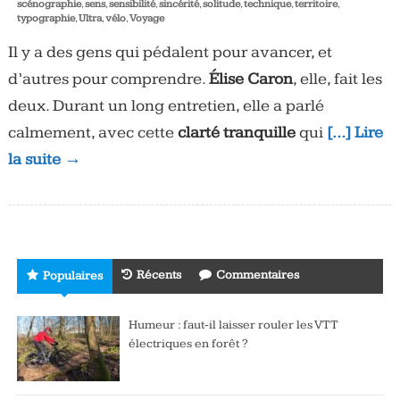
scénographie
,
sens
,
sensibilité
,
sincérité
,
solitude
,
technique
,
territoire
,
typographie
,
Ultra
,
vélo
,
Voyage
Il y a des gens qui pédalent pour avancer, et
d’autres pour comprendre.
Élise Caron
, elle, fait les
deux. Durant un long entretien, elle a parlé
calmement, avec cette
clarté tranquille
qui
[…] Lire
la suite →
Récents
Commentaires
Populaires
Humeur : faut-il laisser rouler les VTT
électriques en forêt ?