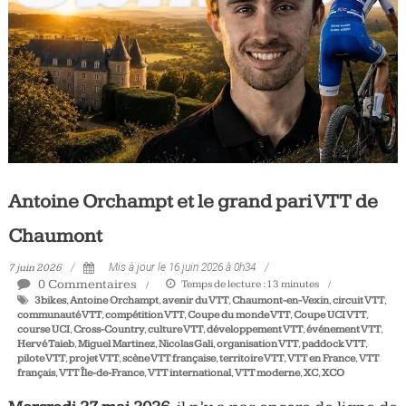
Tous
les
jours,
votre
actualité
vélo
et
triathlon
Antoine Orchampt et le grand pari VTT de
Chaumont
7 juin 2026
Mis à jour le 16 juin 2026 à 0h34
0 Commentaires
Temps de lecture :
13
minutes
3bikes
,
Antoine Orchampt
,
avenir du VTT
,
Chaumont-en-Vexin
,
circuit VTT
,
communauté VTT
,
compétition VTT
,
Coupe du monde VTT
,
Coupe UCI VTT
,
course UCI
,
Cross-Country
,
culture VTT
,
développement VTT
,
événement VTT
,
Hervé Taieb
,
Miguel Martinez
,
Nicolas Gali
,
organisation VTT
,
paddock VTT
,
pilote VTT
,
projet VTT
,
scène VTT française
,
territoire VTT
,
VTT en France
,
VTT
français
,
VTT Île-de-France
,
VTT international
,
VTT moderne
,
XC
,
XCO