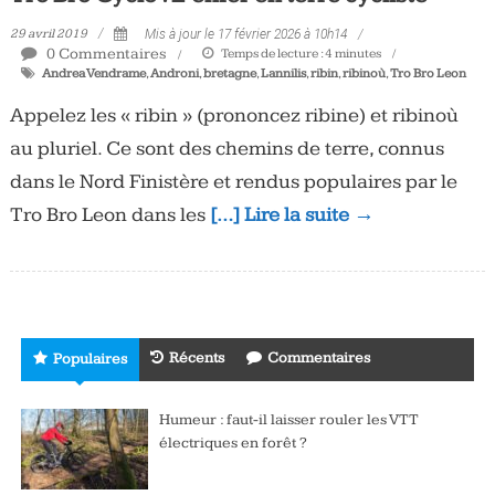
Tous
29 avril 2019
Mis à jour le 17 février 2026 à 10h14
les
0 Commentaires
Temps de lecture :
4
minutes
jours,
Andrea Vendrame
,
Androni
,
bretagne
,
Lannilis
,
ribin
,
ribinoù
,
Tro Bro Leon
votre
Appelez les « ribin » (prononcez ribine) et ribinoù
actualité
au pluriel. Ce sont des chemins de terre, connus
vélo
et
dans le Nord Finistère et rendus populaires par le
triathlon
Tro Bro Leon dans les
[…] Lire la suite →
Récents
Commentaires
Populaires
Humeur : faut-il laisser rouler les VTT
électriques en forêt ?