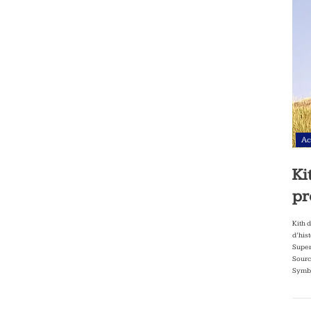
Ac
Ki
pr
Kith 
d’his
Super
Sourc
Symbo