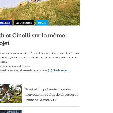
tualités
Nouveautés
Route
th et Cinelli sur le même
ojet
dévoile une collaboration d’exception avec Cinelli, revisitant 75 ans
toire du cyclisme italien à travers une édition spéciale du mythique
corsa.
e : communiqué de presse
le d’innovation, d’art et de culture vélo,
[…] Lire la suite →
Giant et Liv présentent quatre
nouveaux modèles de chaussures
Route et Gravel/VTT