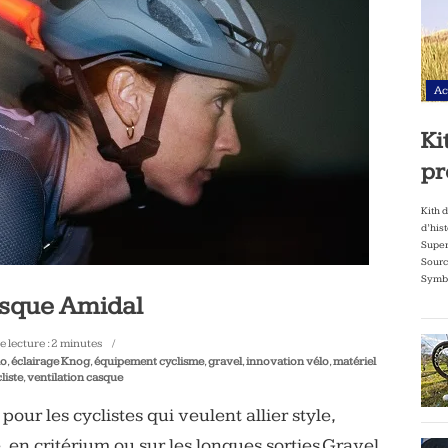
Ac
Ki
pr
Kith 
d’his
Super
Sourc
Symbo
asque Amidal
 lecture :
2
minutes
lo
,
éclairage Knog
,
équipement cyclisme
,
gravel
,
innovation vélo
,
matériel
liste
,
ventilation casque
ur les cyclistes qui veulent allier style,
le, en critérium ou sur les longues sorties Gravel.