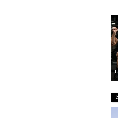
Le vélo peut-il remplacer les squats ?
L