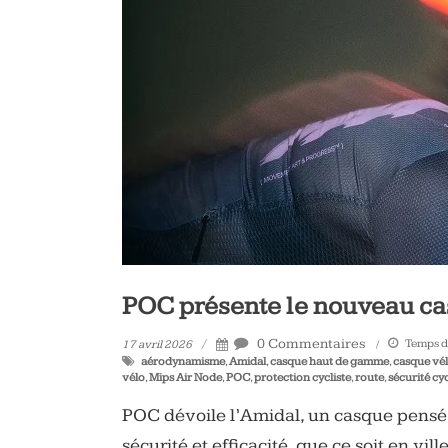
vélo
et
triathlon
POC présente le nouveau c
0 Commentaires
Temps de
17 avril 2026
aérodynamisme
,
Amidal
,
casque haut de gamme
,
casque vé
vélo
,
Mips Air Node
,
POC
,
protection cycliste
,
route
,
sécurité cyc
POC dévoile l’Amidal, un casque pensé po
sécurité et efficacité, que ce soit en vil