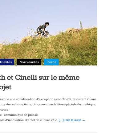
tualités
Nouveautés
Route
th et Cinelli sur le même
ojet
dévoile une collaboration d’exception avec Cinelli, revisitant 75 ans
toire du cyclisme italien à travers une édition spéciale du mythique
corsa.
e : communiqué de presse
le d’innovation, d’art et de culture vélo,
[…] Lire la suite →