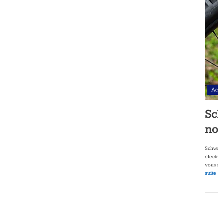
Ac
Sc
no
Schwa
élect
vous 
suite