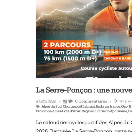
vélo
et
triathlon
La Serre-Ponçon : une nouve
0 Commentaires
Temps de
8 juillet 2026
Alpes du Sud
,
Chorges
,
col Lebraut
,
Embrun
,
france
,
Gap
,
H
Provence-Alpes-Côte d’Azur
,
Région Sud
,
Saint-Apollinaire
,
Sa
Le calendrier cyclosportif des Alpes d
2026. Baptisée La Serre-Ponçon, cette 