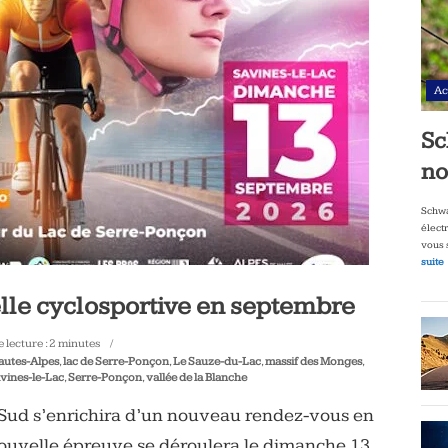
Ac
Sc
no
Schwa
élect
vous 
suite
lle cyclosportive en septembre
 lecture :
2
minutes
autes-Alpes
,
lac de Serre-Ponçon
,
Le Sauze-du-Lac
,
massif des Monges
,
vines-le-Lac
,
Serre-Ponçon
,
vallée de la Blanche
u Sud s’enrichira d’un nouveau rendez-vous en
nouvelle épreuve se déroulera le dimanche 13