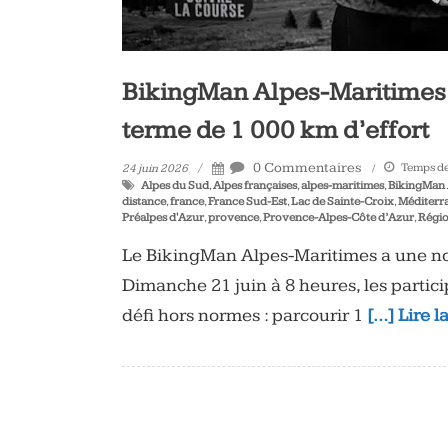
BikingMan Alpes-Maritimes :
terme de 1 000 km d’effort
0 Commentaires
Temps de 
24 juin 2026
Alpes du Sud
,
Alpes françaises
,
alpes-maritimes
,
BikingMan 
distance
,
france
,
France Sud-Est
,
Lac de Sainte-Croix
,
Méditerr
Préalpes d'Azur
,
provence
,
Provence-Alpes-Côte d’Azur
,
Régi
Le BikingMan Alpes-Maritimes a une nou
Dimanche 21 juin à 8 heures, les partic
défi hors normes : parcourir 1
[…] Lire l