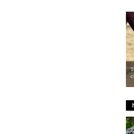
Test du Coospo HW9 : un brassard
T
cardio à prix contenu
c