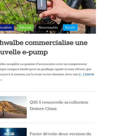
tualités
Allroad
Nouveautés
Route
hwalbe commercialise une
uvelle e-pump
lbe complète sa gamme d’accessoires avec un compresseur
rique compact étudié pour un gonflage rapide et sans efforts, que
soyez à la maison, sur la route ou les chemins. Avec une
[…] Lire la
 →
Q36.5 renouvelle sa collection
Dottore Clima
Factor dévoile deux versions du