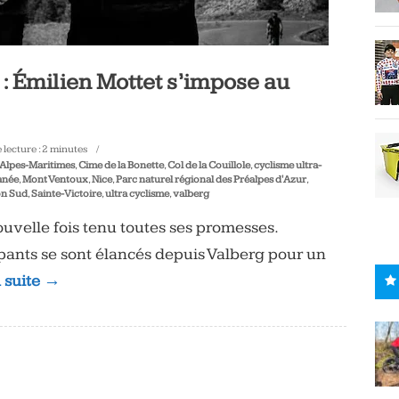
 Émilien Mottet s’impose au
lecture :
2
minutes
Alpes-Maritimes
,
Cime de la Bonette
,
Col de la Couillole
,
cyclisme ultra-
anée
,
Mont Ventoux
,
Nice
,
Parc naturel régional des Préalpes d'Azur
,
on Sud
,
Sainte-Victoire
,
ultra cyclisme
,
valberg
velle fois tenu toutes ses promesses.
ipants se sont élancés depuis Valberg pour un
a suite →