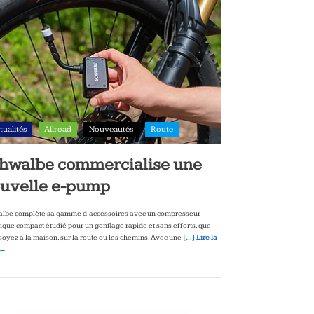
tualités
Allroad
Nouveautés
Route
hwalbe commercialise une
uvelle e-pump
lbe complète sa gamme d’accessoires avec un compresseur
rique compact étudié pour un gonflage rapide et sans efforts, que
soyez à la maison, sur la route ou les chemins. Avec une
[…] Lire la
 →