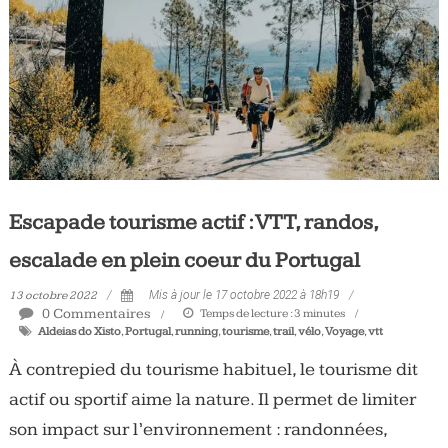
Tous
les
jours,
votre
actualité
vélo
et
triathlon
Escapade tourisme actif : VTT, randos,
escalade en plein coeur du Portugal
13 octobre 2022
Mis à jour le 17 octobre 2022 à 18h19
0 Commentaires
Temps de lecture :
3
minutes
Aldeias do Xisto
,
Portugal
,
running
,
tourisme
,
trail
,
vélo
,
Voyage
,
vtt
À contrepied du tourisme habituel, le tourisme dit
actif ou sportif aime la nature. Il permet de limiter
son impact sur l’environnement : randonnées,