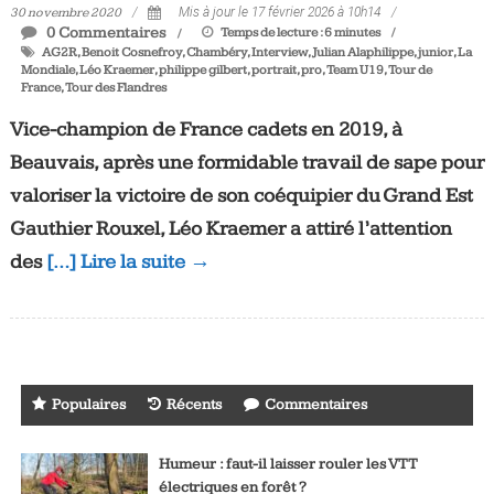
30 novembre 2020
Mis à jour le 17 février 2026 à 10h14
0 Commentaires
Temps de lecture :
6
minutes
AG2R
,
Benoit Cosnefroy
,
Chambéry
,
Interview
,
Julian Alaphilippe
,
junior
,
La
Mondiale
,
Léo Kraemer
,
philippe gilbert
,
portrait
,
pro
,
Team U19
,
Tour de
France
,
Tour des Flandres
Vice-champion de France cadets en 2019,
à
Beauvais, après une formidable travail de sape pour
valoriser la victoire de son coéquipier du Grand Est
Gauthier Rouxel,
Léo Kraemer
a attiré l’attention
des
[…] Lire la suite →
Populaires
Récents
Commentaires
Humeur : faut-il laisser rouler les VTT
électriques en forêt ?