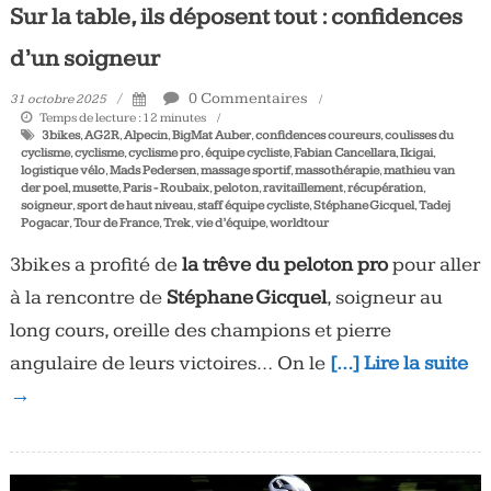
Sur la table, ils déposent tout : confidences
d’un soigneur
0 Commentaires
31 octobre 2025
Temps de lecture :
12
minutes
3bikes
,
AG2R
,
Alpecin
,
BigMat Auber
,
confidences coureurs
,
coulisses du
cyclisme
,
cyclisme
,
cyclisme pro
,
équipe cycliste
,
Fabian Cancellara
,
Ikigai
,
logistique vélo
,
Mads Pedersen
,
massage sportif
,
massothérapie
,
mathieu van
der poel
,
musette
,
Paris - Roubaix
,
peloton
,
ravitaillement
,
récupération
,
soigneur
,
sport de haut niveau
,
staff équipe cycliste
,
Stéphane Gicquel
,
Tadej
Pogacar
,
Tour de France
,
Trek
,
vie d’équipe
,
worldtour
3bikes a profité de
la trêve du peloton pro
pour aller
à la rencontre de
Stéphane Gicquel
, soigneur au
long cours, oreille des champions et pierre
angulaire de leurs victoires… On le
[…] Lire la suite
→