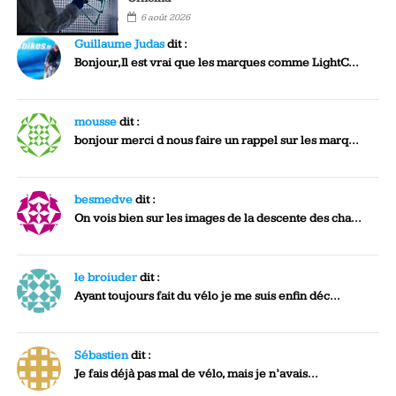
6 août 2026
Guillaume Judas
dit :
Bonjour,Il est vrai que les marques comme LightC...
mousse
dit :
bonjour merci d nous faire un rappel sur les marq...
besmedve
dit :
On vois bien sur les images de la descente des cha...
le broiuder
dit :
Ayant toujours fait du vélo je me suis enfin déc...
Sébastien
dit :
Je fais déjà pas mal de vélo, mais je n’avais...