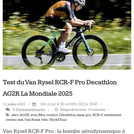
Test du Van Rysel RCR-F Pro Decathlon
AG2R La Mondiale 2025
31 juillet 2025
Mis à jour le 30 octobre 2025 à 16h45
5 Commentaires
Temps de lecture :
10
minutes
aéro
,
AG2R
,
avis
,
Bike
,
confort
,
Décathlon
,
essai
,
pro
,
RCR-F
,
rendement
,
review
,
test
,
Van Rysel
,
vélo
,
World Tour
Van Rysel RCR-F Pro : la bombe aérodynamique à