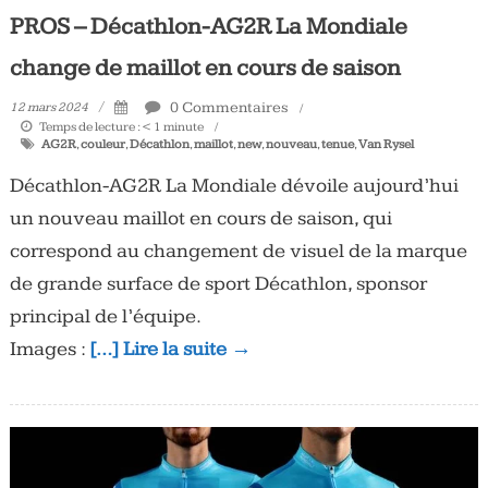
PROS – Décathlon-AG2R La Mondiale
change de maillot en cours de saison
0 Commentaires
12 mars 2024
Temps de lecture :
< 1
minute
AG2R
,
couleur
,
Décathlon
,
maillot
,
new
,
nouveau
,
tenue
,
Van Rysel
Décathlon-AG2R La Mondiale dévoile aujourd’hui
un nouveau maillot en cours de saison, qui
correspond au changement de visuel de la marque
de grande surface de sport Décathlon, sponsor
principal de l’équipe.
Images :
[…] Lire la suite →