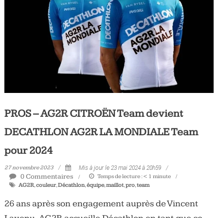
PROS – AG2R CITROËN Team devient
DECATHLON AG2R LA MONDIALE Team
pour 2024
27 novembre 2023
Mis à jour le 23 mai 2024 à 20h59
0 Commentaires
Temps de lecture :
< 1
minute
AG2R
,
couleur
,
Décathlon
,
équipe
,
maillot
,
pro
,
team
26 ans après son engagement auprès de Vincent