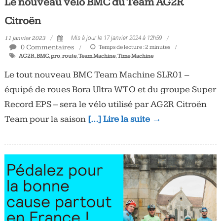
Le nouveau vélo BMC du Team AG2R
Citroën
11 janvier 2023
Mis à jour le 17 janvier 2024 à 12h59
0 Commentaires
Temps de lecture :
2
minutes
AG2R
,
BMC
,
pro
,
route
,
Team Machine
,
Time Machine
Le tout nouveau BMC Team Machine SLR01 –
équipé de roues Bora Ultra WTO et du groupe Super
Record EPS – sera le vélo utilisé par AG2R Citroën
Team pour la saison
[…] Lire la suite →