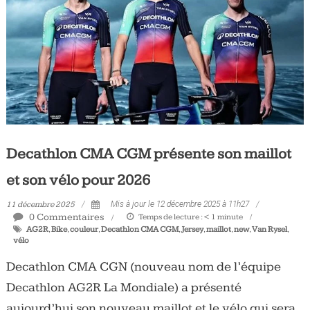
Tous
les
jours,
votre
actualité
vélo
et
triathlon
Decathlon CMA CGM présente son maillot
et son vélo pour 2026
11 décembre 2025
Mis à jour le 12 décembre 2025 à 11h27
0 Commentaires
Temps de lecture :
< 1
minute
AG2R
,
Bike
,
couleur
,
Decathlon CMA CGM
,
Jersey
,
maillot
,
new
,
Van Rysel
,
vélo
Decathlon CMA CGN (nouveau nom de l’équipe
Decathlon AG2R La Mondiale) a présenté
aujourd’hui son nouveau maillot et le vélo qui sera