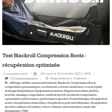
Tous
les
jours,
votre
actualité
vélo
et
triathlon
Test Blackroll Compression Boots :
récupération optimisée
13 novembre 2025
Mis à jour le 20 novembre 2025 à 13h05
0 Commentaires
Temps de lecture :
9
minutes
affûtage
,
athlète
,
autonomie batterie
,
Blackroll
,
Compression Boots
,
compression pneumatique
,
courbatures
,
coureur endurance
,
course à pied
,
drainage lymphatique
,
équipement premium
,
fatigue musculaire
,
jambes
lourdes
,
massage compression
,
matériel sportif
,
modes de compression
,
optimisation performance
,
performance sportive
,
Pressothérapie
,
récupération
active
,
récupération musculaire
,
récupération post-entraînement
,
récupération
sportive
,
relance circulation
,
retour veineux
,
semi-marathon
,
seuil
,
test
équipement
,
VMA