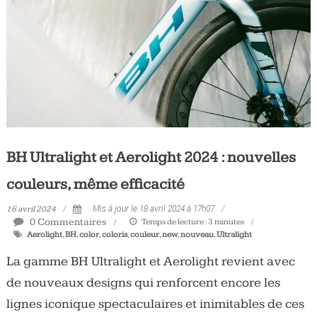
Tous
les
jours,
votre
actualité
vélo
et
triathlon
BH Ultralight et Aerolight 2024 : nouvelles
couleurs, même efficacité
16 avril 2024
Mis à jour le 18 avril 2024 à 17h07
0 Commentaires
Temps de lecture :
3
minutes
Aerolight
,
BH
,
color
,
coloris
,
couleur
,
new
,
nouveau
,
Ultralight
La gamme BH Ultralight et Aerolight revient avec
de nouveaux designs qui renforcent encore les
lignes iconique spectaculaires et inimitables de ces