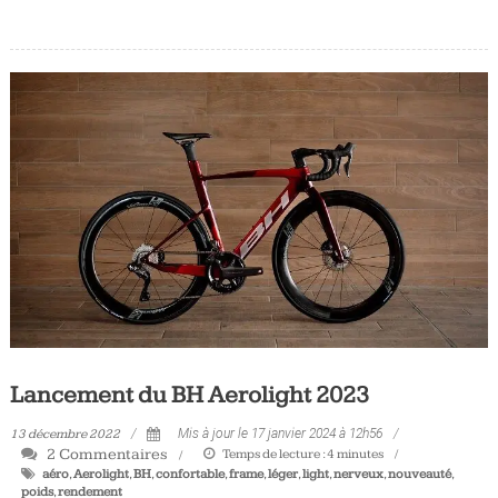
Lancement du BH Aerolight 2023
13 décembre 2022
Mis à jour le 17 janvier 2024 à 12h56
2 Commentaires
Temps de lecture :
4
minutes
aéro
,
Aerolight
,
BH
,
confortable
,
frame
,
léger
,
light
,
nerveux
,
nouveauté
,
poids
,
rendement