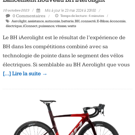
10 octobre 2023
Mis à jour le 23 mai 2024 à 20h50
0 Commentaires
Temps de lecture :
4
minutes
Aerolight
,
assistance
,
autnomie
,
batterie
,
BH
,
connecté
,
E-Bikes
,
économie
,
électrique
,
iConnect
,
puissance
,
vitesse
,
watts
Le BH iAerolight est le résultat de l’expérience de
BH dans les compétitions combiné avec sa
technologie de pointe dans le segment des vélos
électriques. Si semblable au BH Aerolight que vous
[…] Lire la suite →