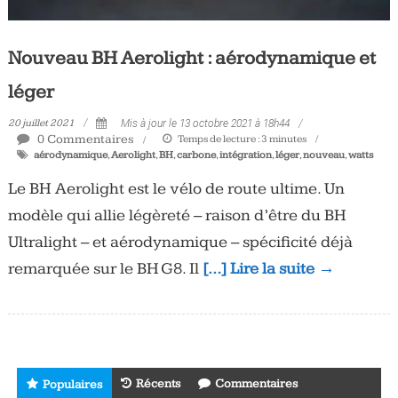
Nouveau BH Aerolight : aérodynamique et
léger
20 juillet 2021
Mis à jour le 13 octobre 2021 à 18h44
0 Commentaires
Temps de lecture :
3
minutes
aérodynamique
,
Aerolight
,
BH
,
carbone
,
intégration
,
léger
,
nouveau
,
watts
Le BH Aerolight est le vélo de route ultime. Un
modèle qui allie légèreté – raison d’être du BH
Ultralight – et aérodynamique – spécificité déjà
remarquée sur le BH G8. Il
[…] Lire la suite →
Récents
Commentaires
Populaires