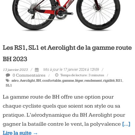
Les RS1, SL1 et Aerolight de la gamme route
BH 2023
13 janvier 2023
Mis à jour le 17 janvier 2024 à 12h59
0 Commentaires
Temps de lecture :
3
minutes
aéro
,
Aerolight
,
BH
,
confortable
,
gamme
,
léger
,
rendement
,
rigidité
,
RS1
,
SL1
La gamme route de BH offre une option pour
chaque cycliste quels que soient son style ou sa
pratique. L’aérodynamique du BH Aerolight pour
gagner la bataille contre le vent, la polyvalence
[…]
Lire la suite →