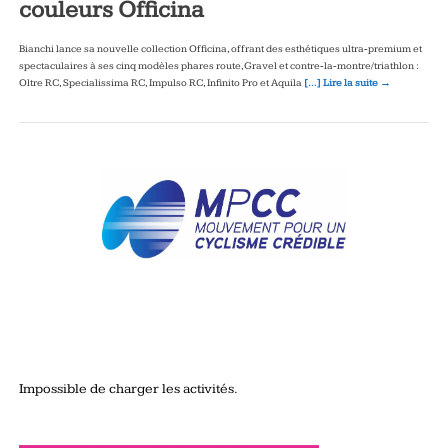
couleurs Officina
Bianchi lance sa nouvelle collection Officina, offrant des esthétiques ultra‑premium et
spectaculaires à ses cinq modèles phares route, Gravel et contre‑la‑montre/triathlon :
Oltre RC, Specialissima RC, Impulso RC, Infinito Pro et Aquila
[…] Lire la suite →
Impossible de charger les activités.