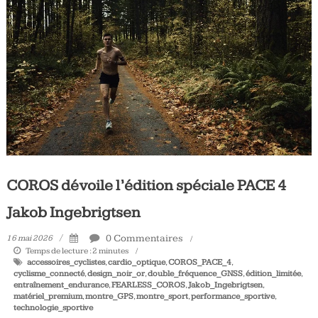
Tous
les
jours,
votre
actualité
vélo
et
triathlon
COROS dévoile l’édition spéciale PACE 4
Jakob Ingebrigtsen
0 Commentaires
16 mai 2026
Temps de lecture :
2
minutes
accessoires_cyclistes
,
cardio_optique
,
COROS_PACE_4
,
cyclisme_connecté
,
design_noir_or
,
double_fréquence_GNSS
,
édition_limitée
,
entraînement_endurance
,
FEARLESS_COROS
,
Jakob_Ingebrigtsen
,
matériel_premium
,
montre_GPS
,
montre_sport
,
performance_sportive
,
technologie_sportive