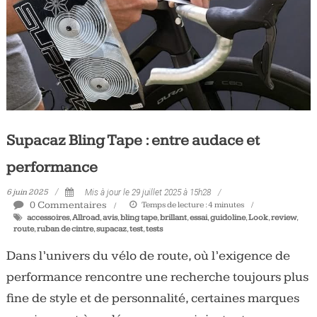
Tous
les
jours,
votre
actualité
vélo
et
triathlon
Supacaz Bling Tape : entre audace et
performance
6 juin 2025
Mis à jour le 29 juillet 2025 à 15h28
0 Commentaires
Temps de lecture :
4
minutes
accessoires
,
Allroad
,
avis
,
bling tape
,
brillant
,
essai
,
guidoline
,
Look
,
review
,
route
,
ruban de cintre
,
supacaz
,
test
,
tests
Dans l’univers du vélo de route, où l’exigence de
performance rencontre une recherche toujours plus
fine de style et de personnalité, certaines marques