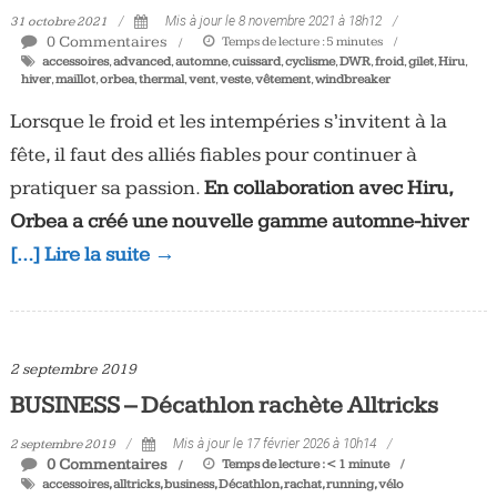
31 octobre 2021
Mis à jour le 8 novembre 2021 à 18h12
0 Commentaires
Temps de lecture :
5
minutes
accessoires
,
advanced
,
automne
,
cuissard
,
cyclisme
,
DWR
,
froid
,
gilet
,
Hiru
,
hiver
,
maillot
,
orbea
,
thermal
,
vent
,
veste
,
vêtement
,
windbreaker
Lorsque le froid et les intempéries s’invitent à la
fête, il faut des alliés fiables pour continuer à
pratiquer sa passion.
En collaboration avec Hiru,
Orbea a créé une nouvelle gamme automne-hiver
[…] Lire la suite →
2 septembre 2019
BUSINESS – Décathlon rachète Alltricks
2 septembre 2019
Mis à jour le 17 février 2026 à 10h14
0 Commentaires
Temps de lecture :
< 1
minute
accessoires
,
alltricks
,
business
,
Décathlon
,
rachat
,
running
,
vélo