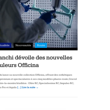
tualités
Nouveautés
Route
anchi dévoile des nouvelles
uleurs Officina
hi lance sa nouvelle collection Officina, offrant des esthétiques
‑premium et spectaculaires à ses cinq modèles phares route, Gravel
ntre‑la‑montre/triathlon : Oltre RC, Specialissima RC, Impulso RC,
to Pro et Aquila
[…] Lire la suite →