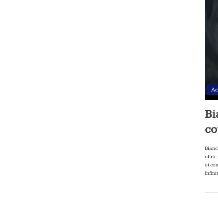
Ac
Bi
co
Bianc
ultra
et co
Infini