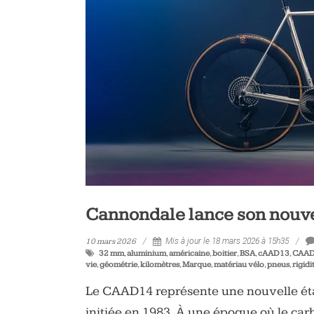
vélo
et
triathlon
Cannondale lance son nouv
10 mars 2026
Mis à jour le 18 mars 2026 à 15h35
32 mm
,
aluminium
,
américaine
,
boitier
,
BSA
,
cAAD13
,
CAA
vie
,
géométrie
,
kilomètres
,
Marque
,
matériau vélo
,
pneus
,
rigidi
Le CAAD14 représente une nouvelle éta
initiée en 1983. À une époque où le ca