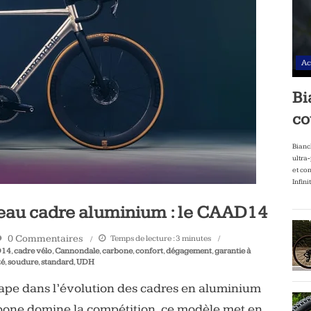
Ac
Bi
co
Bianc
ultra
et co
Infini
eau cadre aluminium : le CAAD14
0 Commentaires
Temps de lecture :
3
minutes
D14
,
cadre vélo
,
Cannondale
,
carbone
,
confort
,
dégagement
,
garantie à
té
,
soudure
,
standard
,
UDH
pe dans l’évolution des cadres en aluminium
rbone domine la compétition, ce modèle met en