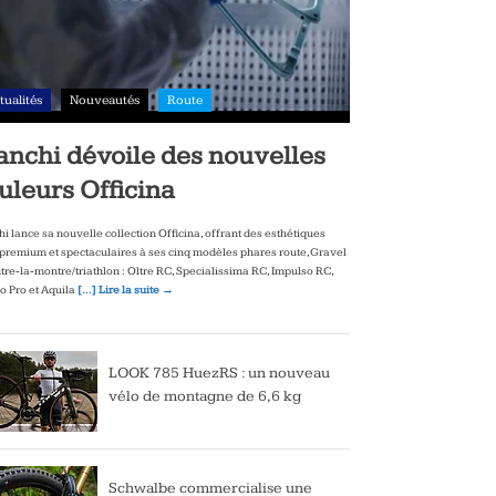
tualités
Nouveautés
Route
anchi dévoile des nouvelles
uleurs Officina
hi lance sa nouvelle collection Officina, offrant des esthétiques
‑premium et spectaculaires à ses cinq modèles phares route, Gravel
ntre‑la‑montre/triathlon : Oltre RC, Specialissima RC, Impulso RC,
to Pro et Aquila
[…] Lire la suite →
LOOK 785 HuezRS : un nouveau
vélo de montagne de 6,6 kg
Schwalbe commercialise une