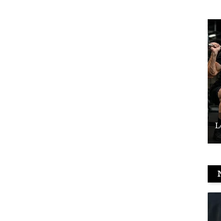
Le vélo peut-il remplacer les squats ?
L