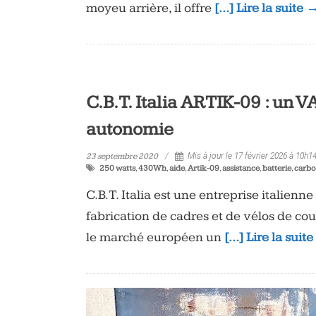
moyeu arrière, il offre
[…] Lire la suite 
C.B.T. Italia ARTIK-09 : un 
autonomie
23 septembre 2020
Mis à jour le 17 février 2026 à 10h1
250 watts
,
430Wh
,
aide
,
Artik-09
,
assistance
,
batterie
,
carb
C.B.T. Italia est une entreprise italienn
fabrication de cadres et de vélos de co
le marché européen un
[…] Lire la suit