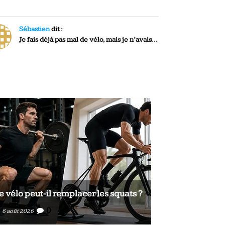
Sébastien
dit :
Je fais déjà pas mal de vélo, mais je n’avais...
e vélo peut-il remplacer les squats ?
Le vélo peut-il
0
0
6 août 2026
6 août 2026