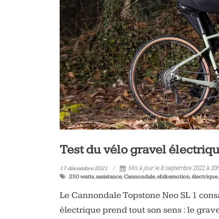
vélo
et
triathlon
Test du vélo gravel électri
17 décembre 2021
Mis à jour le 8 septembre 2022 à 20
250 watts
,
assistance
,
Cannondale
,
ebikemotion
,
électrique
Le Cannondale Topstone Neo SL 1 consac
électrique prend tout son sens : le gra