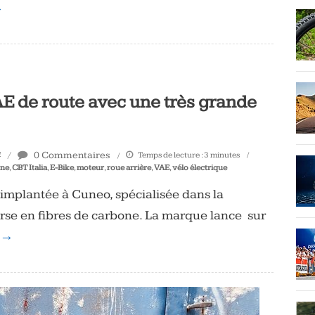
→
VAE de route avec une très grande
0 Commentaires
Temps de lecture :
3
minutes
4
one
,
CBT Italia
,
E-Bike
,
moteur
,
roue arrière
,
VAE
,
vélo électrique
e implantée à Cuneo, spécialisée dans la
urse en fibres de carbone. La marque lance sur
e →