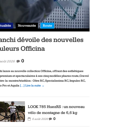
tualités
Nouveautés
Route
anchi dévoile des nouvelles
uleurs Officina
0
 août 2026
hi lance sa nouvelle collection Officina, offrant des esthétiques
‑premium et spectaculaires à ses cinq modèles phares route, Gravel
ntre‑la‑montre/triathlon : Oltre RC, Specialissima RC, Impulso RC,
to Pro et Aquila
[…] Lire la suite →
LOOK 785 HuezRS : un nouveau
vélo de montagne de 6,6 kg
0
6 août 2026