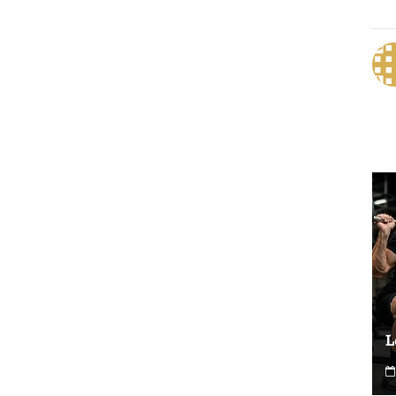
Le vélo peut-il remplacer les squats ?
L
0
6 août 2026