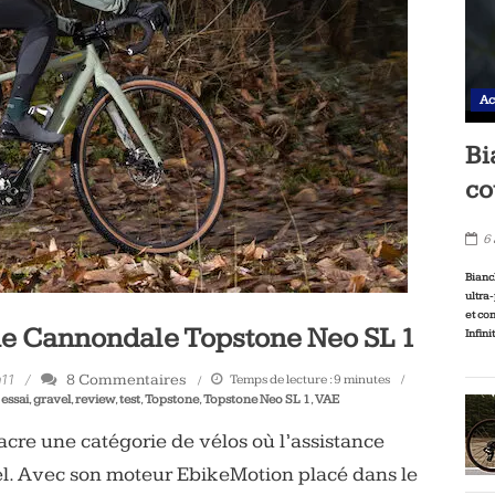
Ac
Bi
co
6
Bianc
ultra
et co
que Cannondale Topstone Neo SL 1
Infini
8 Commentaires
Temps de lecture :
9
minutes
h11
,
essai
,
gravel
,
review
,
test
,
Topstone
,
Topstone Neo SL 1
,
VAE
re une catégorie de vélos où l’assistance
vel. Avec son moteur EbikeMotion placé dans le