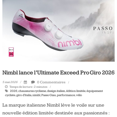
Nimbl lance l’Ultimate Exceed Pro Giro 2026
0 Commentaires
5 mai 2026
Temps de lecture :
2
minutes
2026
,
chaussures cyclisme
,
design italien
,
édition limitée
,
équipement
cycliste
,
giro d'italia
,
nimbl
,
Passo Giau
,
performance
,
vélo
La marque italienne Nimbl lève le voile sur une
nouvelle édition limitée destinée aux passionnés :