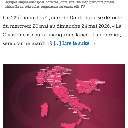
équipes
,
étapes
,
eurosport
,
horaires
,
Jours
,
liste
,
live
,
map
,
parcours
,
profils
,
riders
,
Road
,
schedules
,
stages
,
start list
,
teams
,
télé
,
TV
La 70ᵉ édition des 4 Jours de Dunkerque se déroule
du mercredi 20 mai au dimanche 24 mai 2026. « La
Classique », course inaugurale lancée l’an dernier,
sera courue mardi 19
[…] Lire la suite →