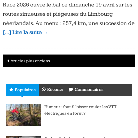
Race 2026 ouvre le bal ce dimanche 19 avril sur les
routes sinueuses et piégeuses du Limbourg
néerlandais. Au menu : 257,4 km, une succession de
[…] Lire la suite →
Navigation
Articles plus anciens
des
articles
Récents
Commentaires
Populaires
Humeur : faut-il laisser rouler les VTT
électriques en forêt ?