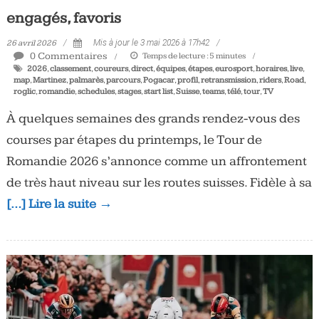
engagés, favoris
26 avril 2026
Mis à jour le 3 mai 2026 à 17h42
0 Commentaires
Temps de lecture :
5
minutes
2026
,
classement
,
coureurs
,
direct
,
équipes
,
étapes
,
eurosport
,
horaires
,
live
,
map
,
Martinez
,
palmarès
,
parcours
,
Pogacar
,
profil
,
retransmission
,
riders
,
Road
,
roglic
,
romandie
,
schedules
,
stages
,
start list
,
Suisse
,
teams
,
télé
,
tour
,
TV
À quelques semaines des grands rendez-vous des
courses par étapes du printemps, le Tour de
Romandie 2026 s’annonce comme un affrontement
de très haut niveau sur les routes suisses. Fidèle à sa
[…] Lire la suite →