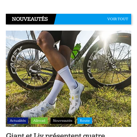
NOUVEAUTÉS
VOIR TOUT
Actualités
Allroad
Nouveautés
Route
Giant et Liv présentent quatre