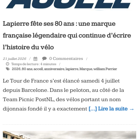
Tous
les
jours,
Lapierre fête ses 80 ans : une marque
votre
française légendaire qui continue d’écrire
actualité
vélo
l’histoire du vélo
et
triathlon
0 Commentaires
21 juillet 2026
Temps de lecture :
4
minutes
2026
,
80 ans
,
accell
,
anniversaire
,
lapierre
,
Marque
,
william Perrier
Le Tour de France s’est élancé samedi 4 juillet
depuis Barcelone. Dans le peloton, au côté de la
Team Picnic PostNL, des vélos portant un nom
dijonnais fondé il y a exactement
[…] Lire la suite →