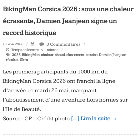
BikingMan Corsica 2026 : sous une chaleur
écrasante, Damien Jeanjean signe un
record historique
0 Commentaires
27 mai 2026
Temps de lecture :
< 1
minute
2026
,
BikingMan
,
chaleur
,
chaud
,
classement
,
corsica
,
Damien Jeanjean
,
résultat
,
Ultra
Les premiers participants du 1000 km du
BikingMan Corsica 2026 ont franchi la ligne
d’arrivée ce mardi 26 mai, marquant
l’aboutissement d’une aventure hors normes sur
l’Ile de Beauté.
Source : CP – Crédit photo
[…] Lire la suite →