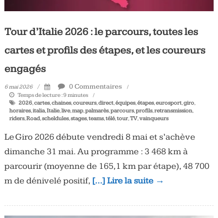
Tour d’Italie 2026 : le parcours, toutes les
cartes et profils des étapes, et les coureurs
engagés
0 Commentaires
6 mai 2026
Temps de lecture :
9
minutes
2026
,
cartes
,
chaines
,
coureurs
,
direct
,
équipes
,
étapes
,
eurosport
,
giro
,
horaires
,
italia
,
Italie
,
live
,
map
,
palmarès
,
parcours
,
profils
,
retransmission
,
riders
,
Road
,
scheldules
,
stages
,
teams
,
télé
,
tour
,
TV
,
vainqueurs
Le Giro 2026 débute vendredi 8 mai et s’achève
dimanche 31 mai. Au programme : 3 468 km à
parcourir (moyenne de 165,1 km par étape), 48 700
m de dénivelé positif,
[…] Lire la suite →