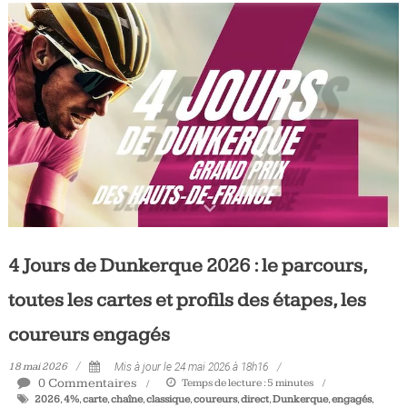
4 Jours de Dunkerque 2026 : le parcours,
toutes les cartes et profils des étapes, les
coureurs engagés
18 mai 2026
Mis à jour le 24 mai 2026 à 18h16
0 Commentaires
Temps de lecture :
5
minutes
2026
,
4%
,
carte
,
chaîne
,
classique
,
coureurs
,
direct
,
Dunkerque
,
engagés
,