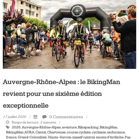
Auvergne-Rhône-Alpes : le BikingMan
revient pour une sixième édition
exceptionnelle
0 Commentaires
17 juillet 2026
Temps de lecture :
2
minutes
2026
,
Auvergne-Rhône-Alpes
,
aventure
,
Bikepacking
,
BikingMan
,
BikingMan AURA
,
Cantal
,
Chartreuse
,
course cycliste
,
cyclisme
,
endurance
,
france
,
Grand-Colombier
,
Haute -Savoie
,
massif central
,
monts d'Ardèche
,
Pas