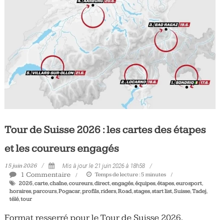
Tour de Suisse 2026 : les cartes des étapes
et les coureurs engagés
15 juin 2026
Mis à jour le 21 juin 2026 à 18h58
1 Commentaire
Temps de lecture :
5
minutes
2026
,
carte
,
chaîne
,
coureurs
,
direct
,
engagés
,
équipes
,
étapes
,
eurosport
,
horaires
,
parcours
,
Pogacar
,
profils
,
riders
,
Road
,
stages
,
start list
,
Suisse
,
Tadej
,
télé
,
tour
Format resserré pour le Tour de Suisse 2026,