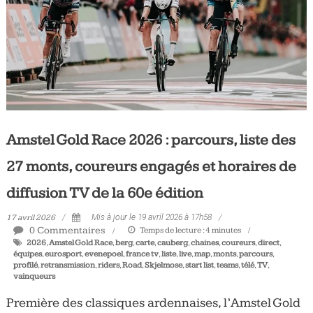
Amstel Gold Race 2026 : parcours, liste des
27 monts, coureurs engagés et horaires de
diffusion TV de la 60e édition
17 avril 2026
Mis à jour le 19 avril 2026 à 17h58
0 Commentaires
Temps de lecture :
4
minutes
2026
,
Amstel Gold Race
,
berg
,
carte
,
cauberg
,
chaines
,
coureurs
,
direct
,
équipes
,
eurosport
,
evenepoel
,
france tv
,
liste
,
live
,
map
,
monts
,
parcours
,
profilé
,
retransmission
,
riders
,
Road
,
Skjelmose
,
start list
,
teams
,
télé
,
TV
,
vainqueurs
Première des classiques ardennaises, l’Amstel Gold