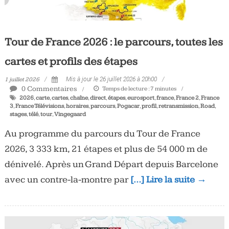
Tour de France 2026 : le parcours, toutes les
cartes et profils des étapes
1 juillet 2026
Mis à jour le 26 juillet 2026 à 20h00
0 Commentaires
Temps de lecture :
7
minutes
2026
,
carte
,
cartes
,
chaîne
,
direct
,
étapes
,
eurosport
,
france
,
France 2
,
France
3
,
France Télévisions
,
horaires
,
parcours
,
Pogacar
,
profil
,
retransmission
,
Road
,
stages
,
télé
,
tour
,
Vingegaard
Au programme du parcours du Tour de France
2026, 3 333 km, 21 étapes et plus de 54 000 m de
dénivelé. Après un Grand Départ depuis Barcelone
avec un contre-la-montre par
[…] Lire la suite →