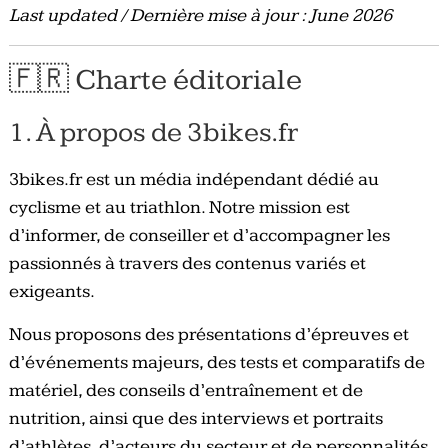
Last updated / Dernière mise à jour : June 2026
Tous
les
jours,
🇫🇷 Charte éditoriale
votre
actualité
1. À propos de 3bikes.fr
vélo
et
3bikes.fr est un média indépendant dédié au
triathlon
cyclisme et au triathlon. Notre mission est
d’informer, de conseiller et d’accompagner les
passionnés à travers des contenus variés et
exigeants.
Nous proposons des présentations d’épreuves et
d’événements majeurs, des tests et comparatifs de
matériel, des conseils d’entraînement et de
nutrition, ainsi que des interviews et portraits
d’athlètes, d’acteurs du secteur et de personnalités