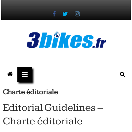
Passer
au
contenu
3bikes.fr
votre
magazine
Vélo,
Charte éditoriale
Gravel
Editorial Guidelines –
&
Charte éditoriale
Triathlon