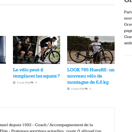
Part
nou
Gra
pag
Gia
ambi
Le vélo peut-il
LOOK 785 HuezRS : un
remplacer les squats ?
nouveau vélo de
montagne de 6,6 kg
6 août 2026
0
6 août 2026
0
ionnel depuis 1992 - Coach / Accompagnement de la
ite - Pratiques sportives actuelles : route & allroad (un