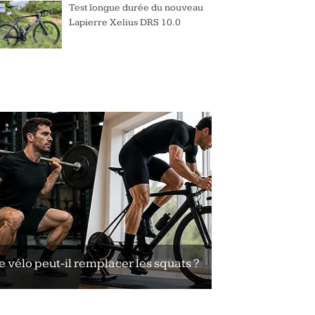
Test longue durée du nouveau
Lapierre Xelius DRS 10.0
e vélo peut-il remplacer les squats ?
Le vélo peut-il