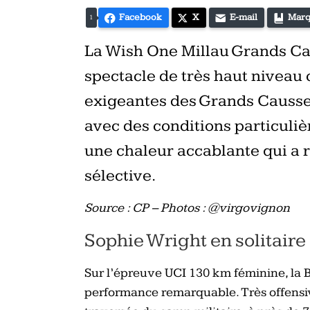
Facebook
X
E-mail
Marq
1
La Wish One Millau Grands Cau
spectacle de très haut niveau 
exigeantes des Grands Causses
avec des conditions particul
une chaleur accablante qui a 
sélective.
Source : CP – Photos : @virgovignon
Sophie Wright en solitair
Sur l’épreuve UCI 130 km féminine, la 
performance remarquable. Très offensive