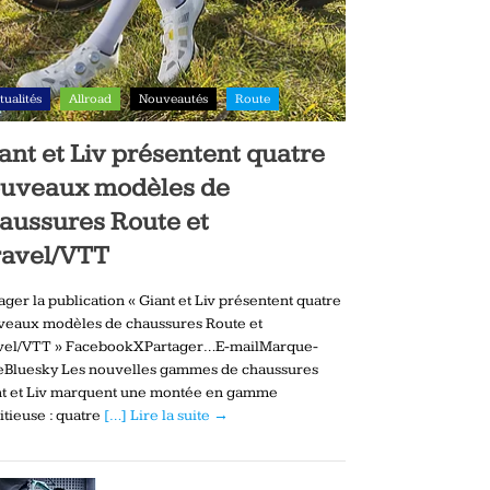
tualités
Allroad
Nouveautés
Route
ant et Liv présentent quatre
uveaux modèles de
aussures Route et
avel/VTT
ager la publication « Giant et Liv présentent quatre
veaux modèles de chaussures Route et
vel/VTT » FacebookXPartager…E-mailMarque-
eBluesky Les nouvelles gammes de chaussures
nt et Liv marquent une montée en gamme
tieuse : quatre
[…] Lire la suite →