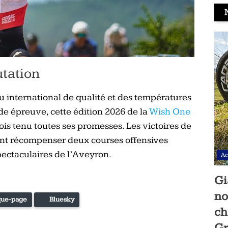
utation
 international de qualité et des températures
de épreuve, cette édition 2026 de la
Wish One
is tenu toutes ses promesses. Les victoires de
nt récompenser deux courses offensives
pectaculaires de l’Aveyron.
Ac
Gi
no
ue-page
Bluesky
ch
Gr