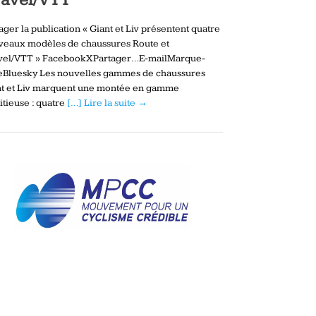
ager la publication « Giant et Liv présentent quatre
veaux modèles de chaussures Route et
vel/VTT » FacebookXPartager…E-mailMarque-
eBluesky Les nouvelles gammes de chaussures
nt et Liv marquent une montée en gamme
tieuse : quatre
[…] Lire la suite →