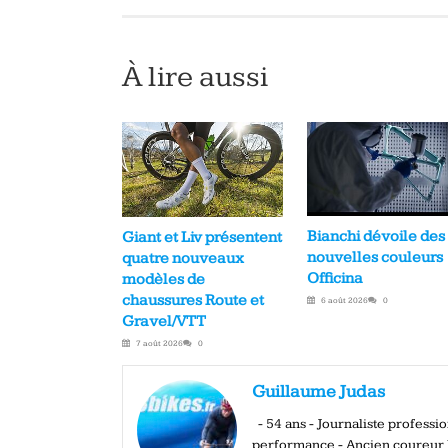
À lire aussi
Bianchi dévoile des
Giant et Liv présentent
nouvelles couleurs
quatre nouveaux
Officina
modèles de
chaussures Route et
6 août 2026
0
Gravel/VTT
7 août 2026
0
Guillaume Judas
- 54 ans - Journaliste profess
performance - Ancien coureur El