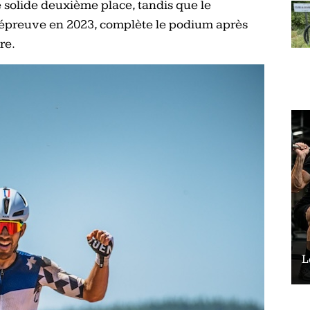
 solide deuxième place, tandis que le
’épreuve en 2023, complète le podium après
re.
Le vélo peut-il remplacer les squats ?
L