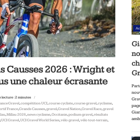
Ac
Gi
no
ch
 Causses 2026 : Wright et
Gr
us une chaleur écrasante
Part
nou
lecture :
2
minutes
Gra
ance Gravel
,
compétition UCI
,
course cycliste
,
course gravel
,
cyclisme
,
pag
rtif France
,
Grands Causses
,
gravel
,
Gravel Nation
,
Gravel Race
,
gravel
Gia
llau
,
Millau 2026
,
news cyclisme
,
Occitanie
,
podium gravel
,
résultats
ambi
,
UCI Gravel
,
UCI Gravel World Series
,
vélo gravel
,
vélo tout-terrain
,