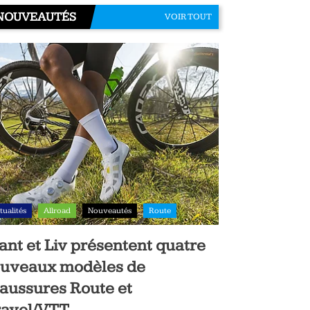
NOUVEAUTÉS
VOIR TOUT
tualités
Allroad
Nouveautés
Route
ant et Liv présentent quatre
uveaux modèles de
aussures Route et
avel/VTT