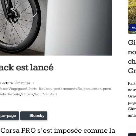
Ac
Gi
no
ch
ack est lancé
Gr
lecture :
2
minutes
Part
Jonas Vingegaard
,
Paris - Roubaix
,
performance vélo
,
pneu coton
,
pneu
nou
vélo de route
,
Vittoria
,
Wout Van Aert
Gra
pag
Gia
ambi
ue-page
Bluesky
la Corsa PRO s’est imposée comme la