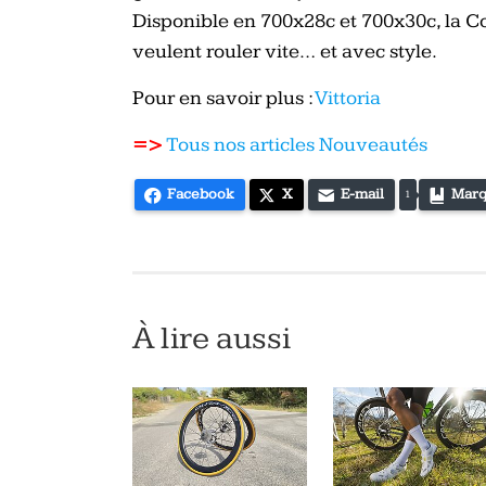
Disponible en 700x28c et 700x30c, la Co
veulent rouler vite… et avec style.
Pour en savoir plus :
Vittoria
=>
Tous nos articles Nouveautés
Facebook
X
E-mail
Marq
1
À lire aussi