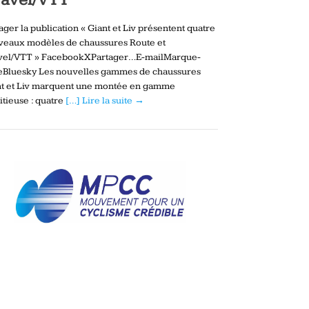
ager la publication « Giant et Liv présentent quatre
veaux modèles de chaussures Route et
vel/VTT » FacebookXPartager…E-mailMarque-
eBluesky Les nouvelles gammes de chaussures
nt et Liv marquent une montée en gamme
tieuse : quatre
[…] Lire la suite →