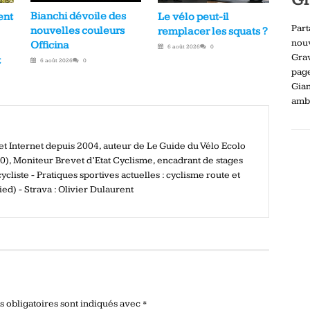
Bianchi dévoile des
ent
Le vélo peut-il
Part
nouvelles couleurs
remplacer les squats ?
nou
Officina
6 août 2026
0
Gra
t
6 août 2026
0
pag
Gia
ambi
e et Internet depuis 2004, auteur de Le Guide du Vélo Ecolo
), Moniteur Brevet d’Etat Cyclisme, encadrant de stages
ycliste - Pratiques sportives actuelles : cyclisme route et
ed) - Strava : Olivier Dulaurent
 obligatoires sont indiqués avec
*