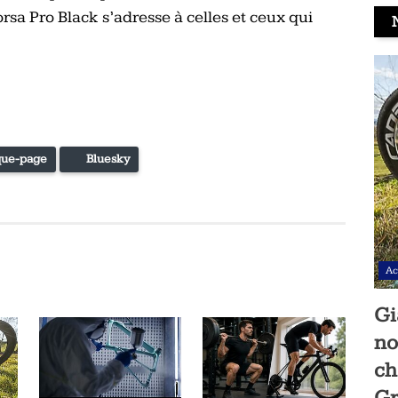
rsa Pro Black s’adresse à celles et ceux qui
ue-page
Bluesky
Ac
Gi
no
ch
Gr