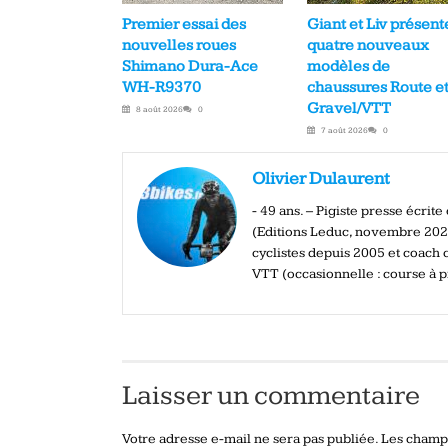
Premier essai des
Giant et Liv présent
nouvelles roues
quatre nouveaux
Shimano Dura-Ace
modèles de
WH-R9370
chaussures Route e
Gravel/VTT
8 août 2026
0
7 août 2026
0
Olivier Dulaurent
- 49 ans. – Pigiste presse écrit
(Editions Leduc, novembre 2020
cyclistes depuis 2005 et coach c
VTT (occasionnelle : course à pi
Laisser un commentaire
Votre adresse e-mail ne sera pas publiée.
Les champs