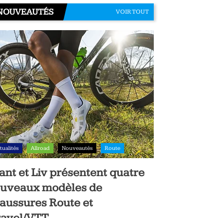
NOUVEAUTÉS
VOIR TOUT
tualités
Allroad
Nouveautés
Route
ant et Liv présentent quatre
uveaux modèles de
aussures Route et
avel/VTT