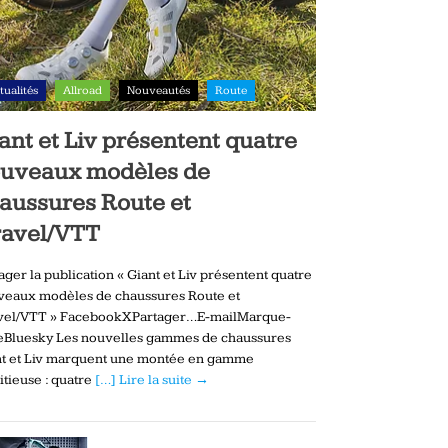
tualités
Allroad
Nouveautés
Route
ant et Liv présentent quatre
uveaux modèles de
aussures Route et
avel/VTT
ager la publication « Giant et Liv présentent quatre
veaux modèles de chaussures Route et
vel/VTT » FacebookXPartager…E-mailMarque-
eBluesky Les nouvelles gammes de chaussures
nt et Liv marquent une montée en gamme
tieuse : quatre
[…] Lire la suite →