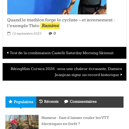
Quand le triathlon forge le cycliste – et inversement :
l’exemple Théo
Ramirez
0
12 septembre 2025
Navigation
Test de la combinaison Castelli Saturday Morning Skinsuit
des
BikingMan Corsica 2026 : sous une chaleur écrasante, Damien
articles
Jeanjean signe un record historique
Récents
Commentaires
Populaires
Humeur : faut-il laisser rouler les VTT
électriques en forêt ?