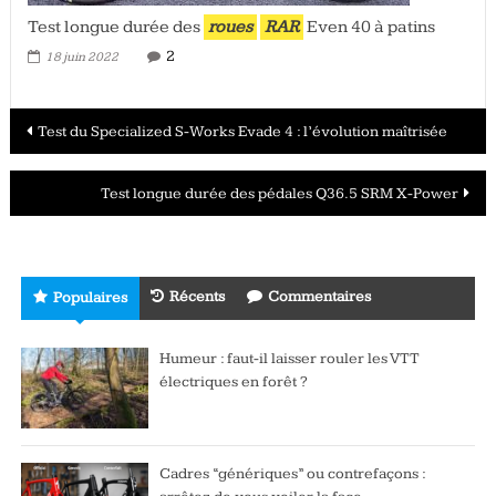
Test longue durée des
roues
RAR
Even 40 à patins
2
18 juin 2022
Navigation
Test du Specialized S-Works Evade 4 : l’évolution maîtrisée
des
Test longue durée des pédales Q36.5 SRM X-Power
articles
Récents
Commentaires
Populaires
Humeur : faut-il laisser rouler les VTT
électriques en forêt ?
Cadres “génériques” ou contrefaçons :