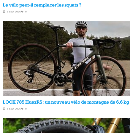
Le vélo peut-il remplacer les squats ?
6 août 2026
0
LOOK 785 HuezRS : un nouveau vélo de montagne de 6,6 kg
6 août 2026
0