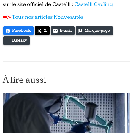
sur le site officiel de Castelli :
Castelli Cycling
=>
Tous nos articles Nouveautés
Facebook
X
E-mail
Marque-page
Bluesky
À lire aussi