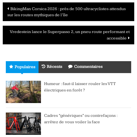
Navigation
BikingMan Corsica 2026 : près de 500 ultracyclistes attendus
sur les routes mythiques de l’île
des
articles
Vredestein lance le Superpasso 2, un pneu route performant et
accessible
Récents
Commentaires
Populaires
Humeur : faut-il laisser rouler les VTT
électriques en forêt ?
Cadres “génériques” ou contrefaçons :
arrêtez de vous voiler la face