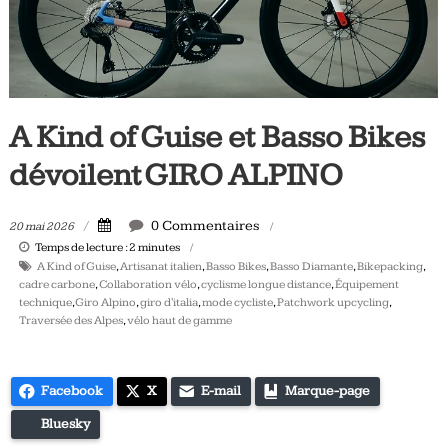
Tous
les
jours,
votre
actualité
A Kind of Guise et Basso Bikes
vélo
et
dévoilent GIRO ALPINO
triathlon
0 Commentaires
20 mai 2026
Temps de lecture :
2
minutes
A Kind of Guise
,
Artisanat italien
,
Basso Bikes
,
Basso Diamante
,
Bikepacking
,
cadre carbone
,
Collaboration vélo
,
cyclisme longue distance
,
Équipement
technique
,
Giro Alpino
,
giro d'italia
,
mode cycliste
,
Patchwork upcycling
,
Traversée des Alpes
,
vélo haut de gamme
Facebook
X
E-mail
Marque-page
Bluesky