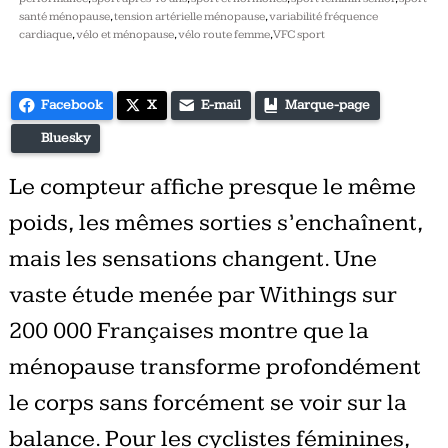
santé ménopause
,
tension artérielle ménopause
,
variabilité fréquence
cardiaque
,
vélo et ménopause
,
vélo route femme
,
VFC sport
Facebook
X
E-mail
Marque-page
Bluesky
Le compteur affiche presque le même
poids, les mêmes sorties s’enchaînent,
mais les sensations changent. Une
vaste étude menée par Withings sur
200 000 Françaises montre que la
ménopause transforme profondément
le corps sans forcément se voir sur la
balance. Pour les cyclistes féminines,