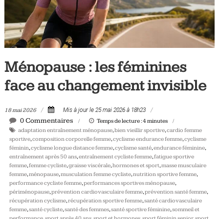
Tous
les
jours,
votre
actualité
Ménopause : les féminines
vélo
et
face au changement invisible
triathlon
18 mai 2026
Mis à jour le 25 mai 2026 à 18h23
0 Commentaires
Temps de lecture :
4
minutes
adaptation entraînement ménopause
,
bien vieillir sportive
,
cardio femme
sportive
,
composition corporelle femme
,
cyclisme endurance femme
,
cyclisme
féminin
,
cyclisme longue distance femme
,
cyclisme santé
,
endurance féminine
,
entraînement après 50 ans
,
entraînement cycliste femme
,
fatigue sportive
femme
,
femme cycliste
,
graisse viscérale
,
hormones et sport
,
masse musculaire
femme
,
ménopause
,
musculation femme cycliste
,
nutrition sportive femme
,
performance cycliste femme
,
performances sportives ménopause
,
périménopause
,
prévention cardiovasculaire femme
,
prévention santé femme
,
récupération cyclisme
,
récupération sportive femme
,
santé cardiovasculaire
femme
,
santé cycliste
,
santé des femmes
,
santé sportive féminine
,
sommeil et
performance
,
sport après 40 ans
,
sport et hormones
,
sport féminin senior
,
sport