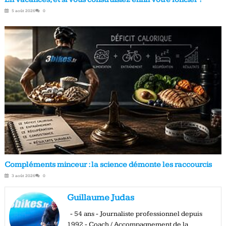
5 août 2026
0
Compléments minceur : la science démonte les raccourcis
3 août 2026
0
Guillaume Judas
- 54 ans - Journaliste professionnel depuis
1992 - Coach / Accompagnement de la