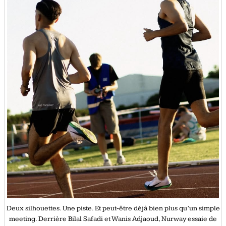
Deux silhouettes. Une piste. Et peut-être déjà bien plus qu’un simple
meeting. Derrière Bilal Safadi et Wanis Adjaoud, Nurway essaie de