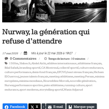
Tous
les
jours,
votre
actualité
Nurway, la génération qui
vélo
refuse d’attendre
et
triathlon
17 mai 2026
Mis à jour le 22 mai 2026 à 19h27
0 Commentaires
Temps de lecture :
10
minutes
1500m
,
3bikes.fr
,
Abdel Aïchi
,
athlètes internationaux
,
athlétisme français
,
Bilal Safadi
,
branding sportif
,
CA Montreuil
,
collectif sportif
,
culture endurance
,
culture performance
,
demi-fond français
,
EFCVO
,
haut niveau français
,
Hicham
El Guerrouj
,
jeunes talents français
,
meeting athlétisme
,
meeting Persan
,
minima
européens
,
minima mondiaux
,
Noureddine Morceli
,
nouvelle génération
,
Nurway
,
performance sportive
,
piste athlétisme
,
running culture
,
sport
endurance
,
sport moderne
,
storytelling sportif
,
Wanis Adjaoud
Facebook
X
E-mail
Marque-page
1