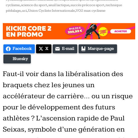
cyclisme
,
science du sport
,
seuil lactique
,
succès précoce sport
,
technique
pédalage
,
uci
,
Union Cycliste Internationale
,
VO2 max cyclisme
Facebook
X
E-mail
Marque-page
Bluesky
Faut-il voir dans la libéralisation des
braquets chez les jeunes un
accélérateur de carrière… ou un risque
pour le développement des futurs
athlètes ? L’ascension rapide de Paul
Seixas, symbole d’une génération en