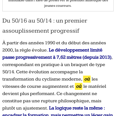
immuable dans l’idée de préserver le potentiel athlétique des
jeunes coureurs.
Du 50/16 au 50/14 : un premier
assouplissement progressif
À partir des années 1990 et du début des années
2000, la règle évolue.
Le développement limité
passe progressivement à 7,62 mètres (depuis 2013)
,
correspondant en pratique à un braquet de type
50/14. Cette évolution accompagne la
transformation du cyclisme moderne,
où
les
vitesses de course augmentent et
où
le matériel
devient plus performant. Ce changement ne
constitue pas une rupture philosophique, mais
plutôt un ajustement.
La logique reste la même :
encadrer la formation, mais permettre un léger gain