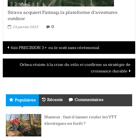
Strava acquiert Fatmap, la plateforme d’aventures
outdoor
0
24 janvier 2023
Navigation
4iiii PRECISION 3+ ou le watt sans cérémonial
des
Orbea résiste à la crise du vélo et confirme sa stratégie de
articles
croissance durable
Récents
Commentaires
Populaires
Humeur : faut-il laisser rouler les VTT
électriques en forêt ?