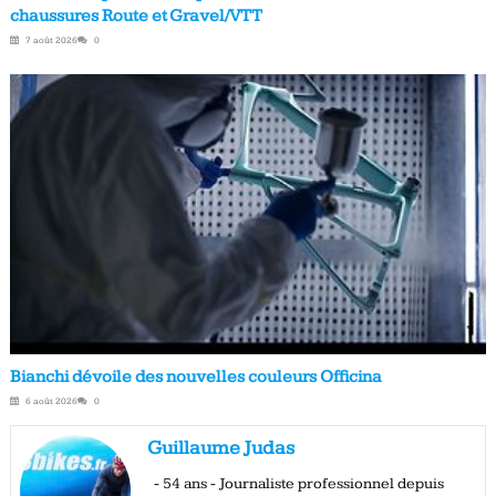
chaussures Route et Gravel/VTT
7 août 2026
0
Bianchi dévoile des nouvelles couleurs Officina
6 août 2026
0
Guillaume Judas
- 54 ans - Journaliste professionnel depuis