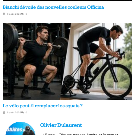
Bianchi dévoile des nouvelles couleurs Officina
6 août 2026
0
Le vélo peut-il remplacer les squats ?
6 août 2026
0
Olivier Dulaurent