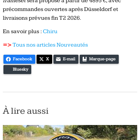
frameset
sera proposé à partir de 4895 €, avec
précommandes ouvertes après Düsseldorf et
livraisons prévues fin T2 2026.
En savoir plus :
Chiru
=>
Tous nos articles Nouveautés
Facebook
X
E-mail
Marque-page
Bluesky
À lire aussi