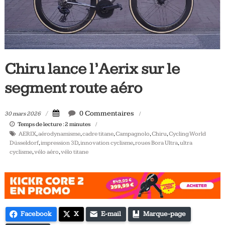
Tous
les
jours,
votre
actualité
Chiru lance l’Aerix sur le
vélo
et
segment route aéro
triathlon
0 Commentaires
30 mars 2026
Temps de lecture :
2
minutes
AERIX
,
aérodynamisme
,
cadre titane
,
Campagnolo
,
Chiru
,
Cycling World
Düsseldorf
,
impression 3D
,
innovation cyclisme
,
roues Bora Ultra
,
ultra
cyclisme
,
vélo aéro
,
vélo titane
Facebook
X
E-mail
Marque-page