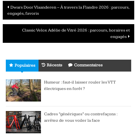
Navigation
Dwars Door Vlaanderen – À travers la Flandre 2026 : parcours,
engagés, favoris
des
articles
Classic Velox Adélie de Vitré 2026 : parcours, horaires et
engagés
Récents
Commentaires
Populaires
Humeur : faut-il laisser rouler les VTT
électriques en forêt ?
Cadres “génériques” ou contrefaçons :
arrêtez de vous voiler la face