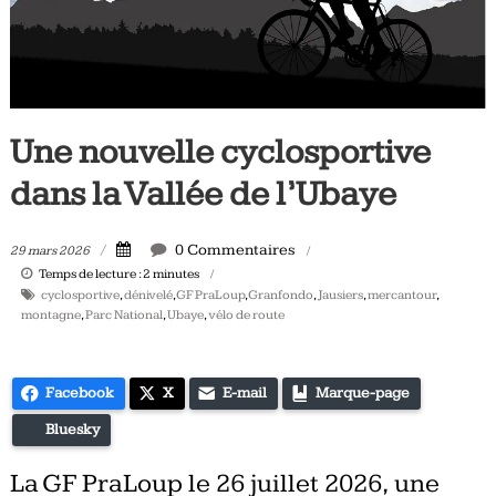
Tous
les
jours,
votre
actualité
Une nouvelle cyclosportive
vélo
et
dans la Vallée de l’Ubaye
triathlon
0 Commentaires
29 mars 2026
Temps de lecture :
2
minutes
cyclosportive
,
dénivelé
,
GF PraLoup
,
Granfondo
,
Jausiers
,
mercantour
,
montagne
,
Parc National
,
Ubaye
,
vélo de route
Facebook
X
E-mail
Marque-page
Bluesky
La GF PraLoup le 26 juillet 2026, une