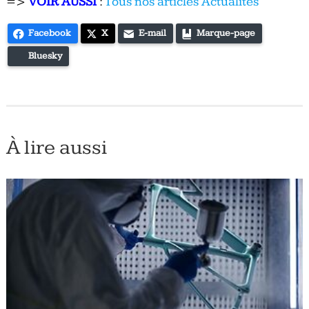
=>
VOIR AUSSI
:
Tous nos articles Actualités
Facebook
X
E-mail
Marque-page
Bluesky
À lire aussi