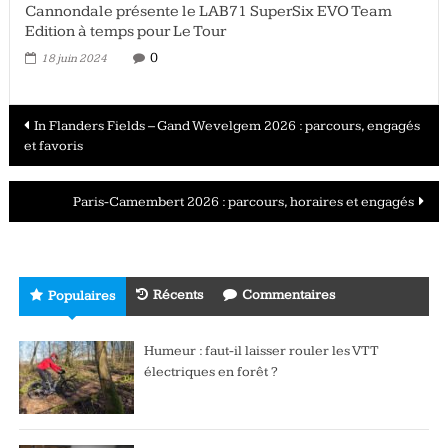
Cannondale présente le LAB71 SuperSix EVO Team
Edition à temps pour Le Tour
0
18 juin 2024
Navigation
In Flanders Fields – Gand Wevelgem 2026 : parcours, engagés
et favoris
des
articles
Paris-Camembert 2026 : parcours, horaires et engagés
Récents
Commentaires
Populaires
Humeur : faut-il laisser rouler les VTT
électriques en forêt ?