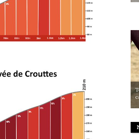
Test du Coospo HW9 : un brassard
T
cardio à prix contenu
c