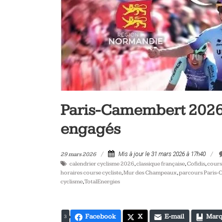
vélo
et
triathlon
Paris-Camembert 2026 :
engagés
29 mars 2026
Mis à jour le 31 mars 2026 à 17h40
calendrier cyclisme 2026
,
classique française
,
Cofidis
,
cours
horaires course cycliste
,
Mur des Champeaux
,
parcours Paris
cyclisme
,
TotalEnergies
Facebook
X
E-mail
Marq
3