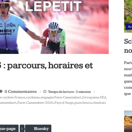
Ac
Sc
no
 parcours, horaires et
Part
nou
mai
gam
comp
0 Commentaires
Temps de lecture :
3
minutes
que 
e cycliste France
,
cyclisme
,
engagés Paris-Camembert
,
Groupama-FDJ
,
-Camembert
,
Paris-Camembert 2026
,
Pays d’Auge
,
puncheurs
,
résultats
ue-page
Bluesky
1