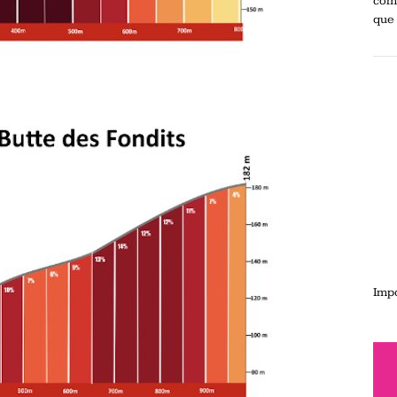
comp
que 
Impo