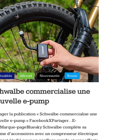
tualités
Allroad
Nouveautés
Route
hwalbe commercialise une
uvelle e-pump
ager la publication « Schwalbe commercialise une
velle e-pump » FacebookXPartager…E-
lMarque-pageBluesky Schwalbe complète sa
me d’accessoires avec un compresseur électrique