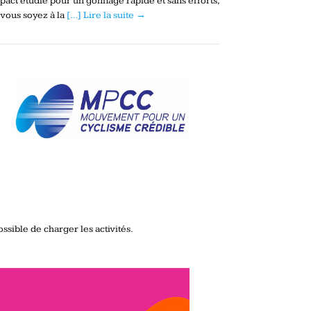
act étudié pour un gonflage rapide et sans efforts,
vous soyez à la
[…] Lire la suite →
ssible de charger les activités.