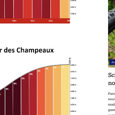
Ac
Sc
no
Part
nou
mai
gam