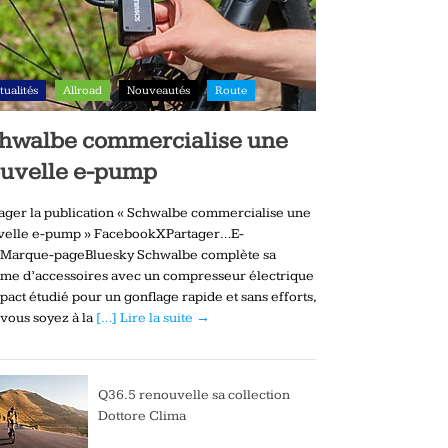
tualités
Allroad
Nouveautés
Route
hwalbe commercialise une
uvelle e-pump
ager la publication « Schwalbe commercialise une
velle e-pump » FacebookXPartager…E-
lMarque-pageBluesky Schwalbe complète sa
me d’accessoires avec un compresseur électrique
act étudié pour un gonflage rapide et sans efforts,
vous soyez à la
[…] Lire la suite →
Q36.5 renouvelle sa collection
Dottore Clima